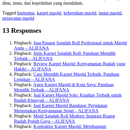
ilmu, iman, dan kepedulian yang mendalam.
Tagged
higienitas
,
karpet masjid
,
kebersihan masjid
,
lantai masjid
,
perawatan masjid
13 Responses
Pingback:
Jasa Pasang Sajadah Roll Profesional untuk Masjid
Anda – ALIFANA
Pingback:
Jenis Karpet Sajadah Roll: Panduan Memilih
Terbaik – ALIFANA
Pingback:
Review Karpet Masjid: Kenyamanan Ibadah yang
Hakiki – ALIFANA
Pingback:
Cara Memilih Karpet Masjid Terbaik: Panduan
Lengkap – ALIFANA
Pingback:
Agen Karpet Masjid di Kota Saya: Panduan
Memilih Terbaik – ALIFANA
Pingback:
Jual Karpet Masjid Solo: Kualitas Terbaik untuk
Ibadah Khusyuk – ALIFANA
Pingback:
Jual Karpet Masjid Bandung: Perjalanan
Menemukan Kenyamanan Sejati – ALIFANA
Pingback:
Motif Sajadah Roll Modern: Inspirasi Ruang
Ibadah Penuh Gaya – ALIFANA
Pingback:
Kontraktor Karpet Masjid: Membangun