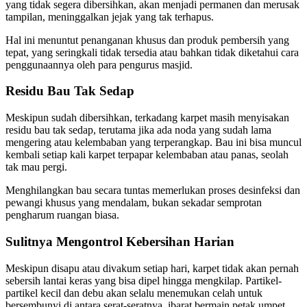
yang tidak segera dibersihkan, akan menjadi permanen dan merusak
tampilan, meninggalkan jejak yang tak terhapus.
Hal ini menuntut penanganan khusus dan produk pembersih yang
tepat, yang seringkali tidak tersedia atau bahkan tidak diketahui cara
penggunaannya oleh para pengurus masjid.
Residu Bau Tak Sedap
Meskipun sudah dibersihkan, terkadang karpet masih menyisakan
residu bau tak sedap, terutama jika ada noda yang sudah lama
mengering atau kelembaban yang terperangkap. Bau ini bisa muncul
kembali setiap kali karpet terpapar kelembaban atau panas, seolah
tak mau pergi.
Menghilangkan bau secara tuntas memerlukan proses desinfeksi dan
pewangi khusus yang mendalam, bukan sekadar semprotan
pengharum ruangan biasa.
Sulitnya Mengontrol Kebersihan Harian
Meskipun disapu atau divakum setiap hari, karpet tidak akan pernah
sebersih lantai keras yang bisa dipel hingga mengkilap. Partikel-
partikel kecil dan debu akan selalu menemukan celah untuk
bersembunyi di antara serat-seratnya, ibarat bermain petak umpet.