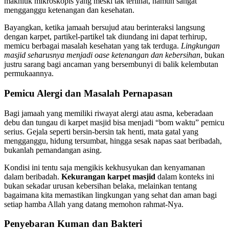
makhluk mikroskopis yang meski tak terlihat, namun sangat
mengganggu ketenangan dan kesehatan.
Bayangkan, ketika jamaah bersujud atau berinteraksi langsung
dengan karpet, partikel-partikel tak diundang ini dapat terhirup,
memicu berbagai masalah kesehatan yang tak terduga.
Lingkungan
masjid seharusnya menjadi oase ketenangan dan kebersihan
, bukan
justru sarang bagi ancaman yang bersembunyi di balik kelembutan
permukaannya.
Pemicu Alergi dan Masalah Pernapasan
Bagi jamaah yang memiliki riwayat alergi atau asma, keberadaan
debu dan tungau di karpet masjid bisa menjadi “bom waktu” pemicu
serius. Gejala seperti bersin-bersin tak henti, mata gatal yang
mengganggu, hidung tersumbat, hingga sesak napas saat beribadah,
bukanlah pemandangan asing.
Kondisi ini tentu saja mengikis kekhusyukan dan kenyamanan
dalam beribadah.
Kekurangan karpet masjid
dalam konteks ini
bukan sekadar urusan kebersihan belaka, melainkan tentang
bagaimana kita memastikan lingkungan yang sehat dan aman bagi
setiap hamba Allah yang datang memohon rahmat-Nya.
Penyebaran Kuman dan Bakteri