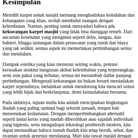
Kesimpulan
Memilih karpet untuk masjid memang menghadirkan keindahan dan
kehangatan yang khas, seolah membalut ruangan dengan
kelembutan. Namun, penting untuk menyadari bahwa ada
kekurangan karpet masjid
yang tidak bisa dianggap remeh. Dari
ancaman kesehatan yang mengintai seperti debu, tungau, dan
bakteri, hingga tantangan dalam perawatan yang rumit dan biaya
yang tak sedikit, semua aspek ini memerlukan pertimbangan serius
dan mendalam.
Dampak estetika yang kian menurun seiring waktu, potensi
kerusakan struktur bangunan akibat kelembaban yang terperangkap,
serta usia pakai yang terbatas, semua ini menambah daftar panjang
pertimbangan. Mengenali kekurangan ini bukan berarti meniadakan
karpet sepenuhnya, melainkan untuk mendorong kita mencari solusi
yang lebih bijak dan berkelanjutan, demi kemaslahatan bersama.
Pada akhirnya, tujuan mulia kita adalah menciptakan lingkungan
ibadah yang paling optimal bagi seluruh jamaah, tempat hati
menemukan kedamaian. Dengan mempertimbangkan alternatif
seperti lantai keras yang mudah dibersihkan atau sajadah individual
yang higienis, serta mengadopsi teknologi pembersih modern, kita
dapat memastikan bahwa rumah ibadah kita tetap bersih, sehat, dan
nyaman untuk generasi mendatang. Mari kita rawat masjid dengan