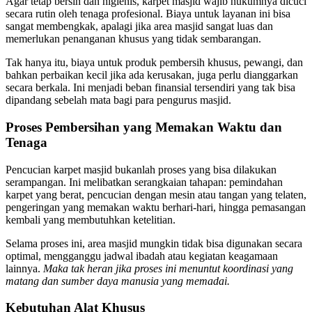
Agar tetap bersih dan higienis, karpet masjid wajib hukumnya dicuci
secara rutin oleh tenaga profesional. Biaya untuk layanan ini bisa
sangat membengkak, apalagi jika area masjid sangat luas dan
memerlukan penanganan khusus yang tidak sembarangan.
Tak hanya itu, biaya untuk produk pembersih khusus, pewangi, dan
bahkan perbaikan kecil jika ada kerusakan, juga perlu dianggarkan
secara berkala. Ini menjadi beban finansial tersendiri yang tak bisa
dipandang sebelah mata bagi para pengurus masjid.
Proses Pembersihan yang Memakan Waktu dan
Tenaga
Pencucian karpet masjid bukanlah proses yang bisa dilakukan
serampangan. Ini melibatkan serangkaian tahapan: pemindahan
karpet yang berat, pencucian dengan mesin atau tangan yang telaten,
pengeringan yang memakan waktu berhari-hari, hingga pemasangan
kembali yang membutuhkan ketelitian.
Selama proses ini, area masjid mungkin tidak bisa digunakan secara
optimal, mengganggu jadwal ibadah atau kegiatan keagamaan
lainnya.
Maka tak heran jika proses ini menuntut koordinasi yang
matang dan sumber daya manusia yang memadai.
Kebutuhan Alat Khusus