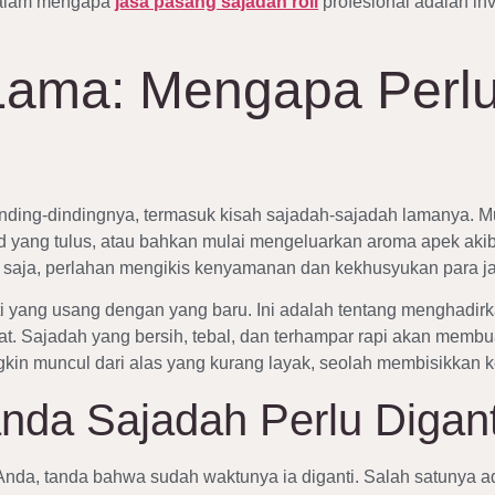
 dalam mengapa
jasa pasang sajadah roll
profesional adalah in
Lama: Mengapa Perl
nding-dindingnya, termasuk kisah sajadah-sajadah lamanya. Mun
jud yang tulus, atau bahkan mulai mengeluarkan aroma apek ak
ur saja, perlahan mengikis kenyamanan dan kekhusyukan para 
yang usang dengan yang baru. Ini adalah tentang menghadir
. Sajadah yang bersih, tebal, dan terhampar rapi akan membuat
ngkin muncul dari alas yang kurang layak, seolah membisikkan 
nda Sajadah Perlu Digant
 Anda, tanda bahwa sudah waktunya ia diganti. Salah satunya 