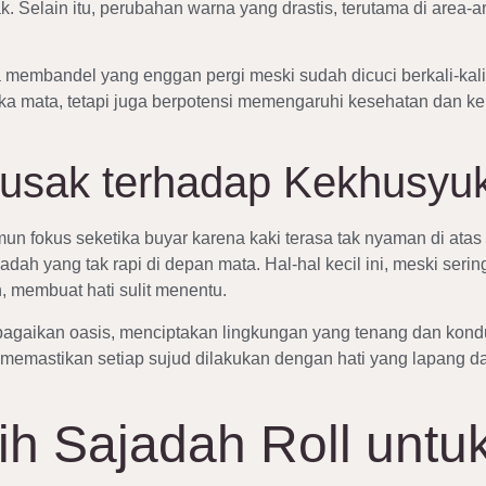
. Selain itu, perubahan warna yang drastis, terutama di area-ar
a membandel yang enggan pergi meski sudah dicuci berkali-kali
tika mata, tetapi juga berpotensi memengaruhi kesehatan dan
sak terhadap Kekhusyuk
un fokus seketika buyar karena kaki terasa tak nyaman di atas
h yang tak rapi di depan mata. Hal-hal kecil ini, meski seri
 membuat hati sulit menentu.
aikan oasis, menciptakan lingkungan yang tenang dan kondusif.
emastikan setiap sujud dilakukan dengan hati yang lapang da
h Sajadah Roll untu