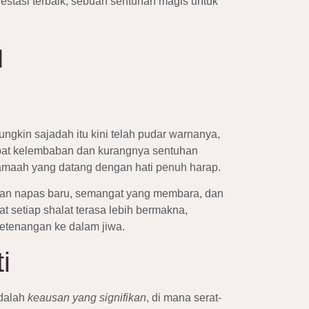
vestasi terbaik, sebuah sentuhan magis untuk
u
gkin sajadah itu kini telah pudar warnanya,
ibat kelembaban dan kurangnya sentuhan
jamaah yang datang dengan hati penuh harap.
kan napas baru, semangat yang membara, dan
 setiap shalat terasa lebih bermakna,
ketenangan ke dalam jiwa.
i
adalah
keausan yang signifikan
, di mana serat-