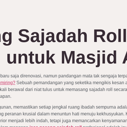
g Sajadah Rol
l untuk Masjid
aru saja direnovasi, namun pandangan mata tak sengaja ter
 miring?
Sebuah pemandangan yang seketika mengikis kesan 
gkali berawal dari niat tulus untuk memasang sajadah roll sec
rapan.
gunan, memastikan setiap jengkal ruang ibadah sempurna adala
ng peranan krusial dalam menuntun hati menuju kekhusyukan. Ke
terior menjadi lebih indah, tetapi juga memancarkan kenyamana