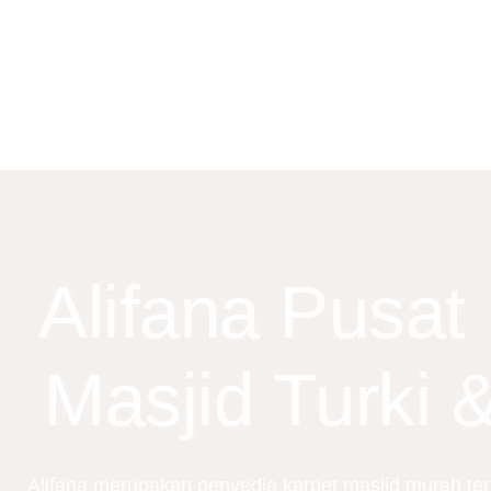
Alifana Pusat
Masjid Turki 
Alifana merupakan penyedia karpet masjid murah terb