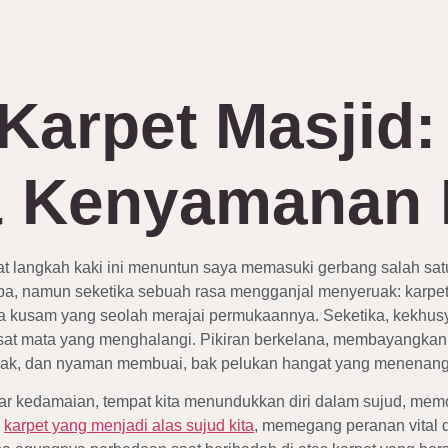
Karpet Masjid:
& Kenyamanan 
t langkah kaki ini menuntun saya memasuki gerbang salah satu 
namun seketika sebuah rasa mengganjal menyeruak: karpet di 
a kusam yang seolah merajai permukaannya. Seketika, kekhu
kasat mata yang menghalangi. Pikiran berkelana, membayangkan 
rbak, dan nyaman membuai, bak pelukan hangat yang menenangk
suar kedamaian, tempat kita menundukkan diri dalam sujud, 
i
karpet yang menjadi alas sujud kita
, memegang peranan vital 