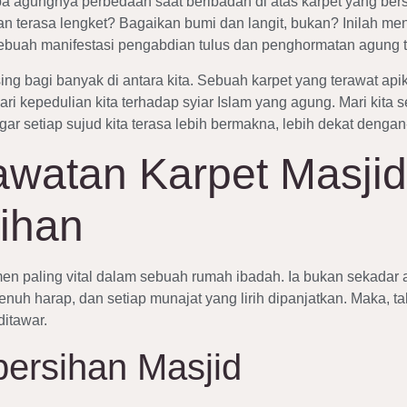
agungnya perbedaan saat beribadah di atas karpet yang bers
an terasa lengket? Bagaikan bumi dan langit, bukan? Inilah m
sebuah manifestasi pengabdian tulus dan penghormatan agung t
asing bagi banyak di antara kita. Sebuah karpet yang terawat 
ari kepedulian kita terhadap syiar Islam yang agung. Mari kita
ar setiap sujud kita terasa lebih bermakna, lebih dekat denga
watan Karpet Masjid:
ihan
men paling vital dalam sebuah rumah ibadah. Ia bukan sekadar a
nuh harap, dan setiap munajat yang lirih dipanjatkan. Maka, ta
ditawar.
bersihan Masjid