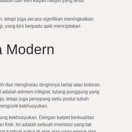
paskan dari
tren karpet masjid
yang terus
, tetapi juga secara signifikan meningkatkan
gi, yang kini berpadu apik menciptakan
a Modern
h dari menghalau dinginnya lantai atau kotoran.
id adalah
elemen integral
, tulang punggung yang
 tetapi juga penopang setia postur tubuh
 mengusik kekhusyukan.
kung kekhusyukan. Dengan karpet berkualitas
isik. Ini adalah sebuah investasi yang tak
ng tumbuh subur di atas alas yang empuk dan