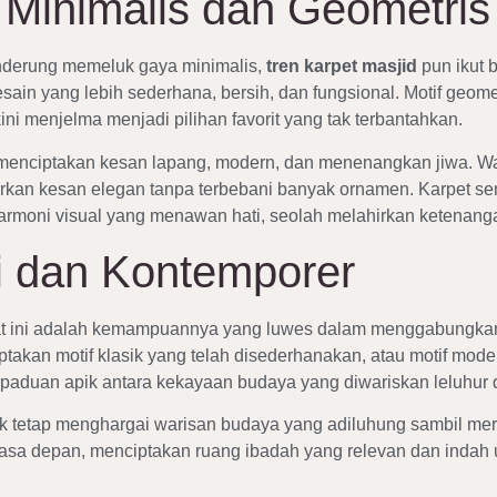
Minimalis dan Geometris
enderung memeluk gaya minimalis,
tren karpet masjid
pun ikut 
sain yang lebih sederhana, bersih, dan fungsional. Motif geomet
ini menjelma menjadi pilihan favorit yang tak terbantahkan.
: menciptakan kesan lapang, modern, dan menenangkan jiwa. War
rkan kesan elegan tanpa terbebani banyak ornamen. Karpet s
harmoni visual yang menawan hati, seolah melahirkan ketenang
i dan Kontemporer
t ini adalah kemampuannya yang luwes dalam menggabungkan
iptakan motif klasik yang telah disederhanakan, atau motif mode
paduan apik antara kekayaan budaya yang diwariskan leluhur d
k tetap menghargai warisan budaya yang adiluhung sambil mer
asa depan, menciptakan ruang ibadah yang relevan dan indah 