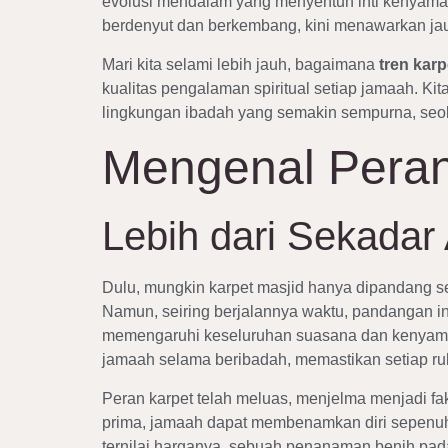
evolusi mendalam yang menyentuh inti kenyaman
berdenyut dan berkembang, kini menawarkan jauh
Mari kita selami lebih jauh, bagaimana
tren karp
kualitas pengalaman spiritual setiap jamaah. Ki
lingkungan ibadah yang semakin sempurna, seol
Mengenal Peran
Lebih dari Sekadar 
Dulu, mungkin karpet masjid hanya dipandang seb
Namun, seiring berjalannya waktu, pandangan ini 
memengaruhi keseluruhan suasana dan kenyamana
jamaah selama beribadah, memastikan setiap ru
Peran karpet telah meluas, menjelma menjadi f
prima, jamaah dapat membenamkan diri sepenuhny
ternilai harganya, sebuah penanaman benih pad