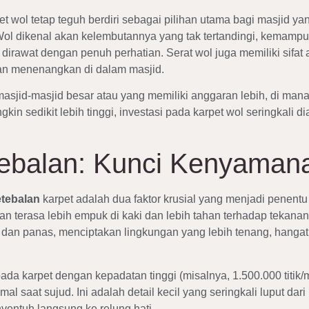
rpet wol tetap teguh berdiri sebagai pilihan utama bagi masj
Wol dikenal akan kelembutannya yang tak tertandingi, kemamp
a dirawat dengan penuh perhatian. Serat wol juga memiliki sif
dan menenangkan di dalam masjid.
uk masjid-masjid besar atau yang memiliki anggaran lebih, di 
kin sedikit lebih tinggi, investasi pada karpet wol seringkal
ebalan: Kunci Kenyaman
tebalan
karpet adalah dua faktor krusial yang menjadi penent
n terasa lebih empuk di kaki dan lebih tahan terhadap tekana
uara dan panas, menciptakan lingkungan yang lebih tenang, han
da karpet dengan kepadatan tinggi (misalnya, 1.500.000 titik/
 saat sujud. Ini adalah detail kecil yang seringkali luput da
entuh langsung ke relung hati.