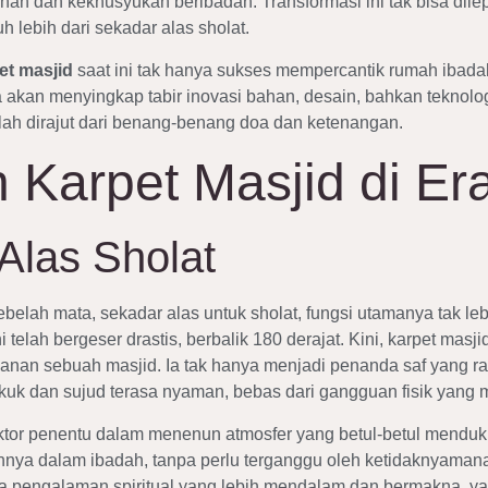
an dan kekhusyukan beribadah. Transformasi ini tak bisa dile
 lebih dari sekadar alas sholat.
et masjid
saat ini tak hanya sukses mempercantik rumah ibadah
ta akan menyingkap tabir inovasi bahan, desain, bahkan teknolo
ah dirajut dari benang-benang doa dan ketenangan.
 Karpet Masjid di Er
Alas Sholat
elah mata, sekadar alas untuk sholat, fungsi utamanya tak lebi
telah bergeser drastis, berbalik 180 derajat. Kini, karpet masj
n sebuah masjid. Ia tak hanya menjadi penanda saf yang rapi,
kuk dan sujud terasa nyaman, bebas dari gangguan fisik yang
aktor penentu dalam menenun atmosfer yang betul-betul mendu
a dalam ibadah, tanpa perlu terganggu oleh ketidaknyamanan f
a pengalaman spiritual yang lebih mendalam dan bermakna, ya