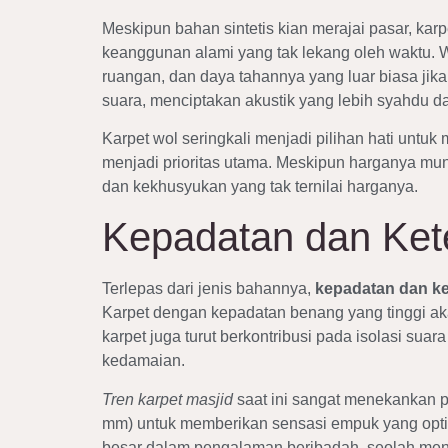
Meskipun bahan sintetis kian merajai pasar, ka
keanggunan alami yang tak lekang oleh waktu. 
ruangan, dan daya tahannya yang luar biasa jik
suara, menciptakan akustik yang lebih syahdu 
Karpet wol seringkali menjadi pilihan hati unt
menjadi prioritas utama. Meskipun harganya mung
dan kekhusyukan yang tak ternilai harganya.
Kepadatan dan Ket
Terlepas dari jenis bahannya,
kepadatan dan ke
Karpet dengan kepadatan benang yang tinggi aka
karpet juga turut berkontribusi pada isolasi s
kedamaian.
Tren karpet masjid
saat ini sangat menekankan pa
mm) untuk memberikan sensasi empuk yang optimal
besar dalam pengalaman beribadah, seolah meny