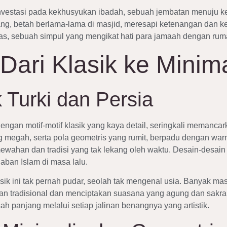
h investasi pada kekhusyukan ibadah, sebuah jembatan menuju 
ng, betah berlama-lama di masjid, meresapi ketenangan dan 
tas, sebuah simpul yang mengikat hati para jamaah dengan rum
 Dari Klasik ke Minim
 Turki dan Persia
dengan motif-motif klasik yang kaya detail, seringkali memancar
megah, serta pola geometris yang rumit, berpadu dengan warn
emewahan dan tradisi yang tak lekang oleh waktu. Desain-desa
ban Islam di masa lalu.
ik ini tak pernah pudar, seolah tak mengenal usia. Banyak masj
tradisional dan menciptakan suasana yang agung dan sakral. 
ah panjang melalui setiap jalinan benangnya yang artistik.