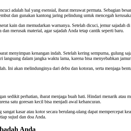
cuci adalah hal yang esensial, ibarat merawat permata. Sebagian besa
 lembut dan gunakan kantong jaring pelindung untuk mencegah kerusaka
serat kain dan memudarkan warnanya. Setelah dicuci, jemur sajadah di
dan merusak material, agar sajadah Anda tetap cantik seperti baru.
arat menyimpan kenangan indah. Setelah kering sempurna, gulung saja
ri langsung dalam jangka waktu lama, karena bisa menyebabkan jamur a
. Ini akan melindunginya dari debu dan kotoran, serta menjaga bentukn
gan sedikit perhatian, ibarat menjaga buah hati. Hindari menarik atau
rena satu goresan kecil bisa menjadi awal kehancuran.
g sangat kasar atau kotor secara berulang-ulang dapat mempercepat ke
tiap sujud dan doa Anda.
 Ibadah Anda