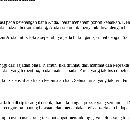
asi pada ketenangan batin Anda, ibarat menanam pohon kebaikan. Deng
gilan adzan berkumandang, Anda siap untuk menyambutnya dengan hati
n Anda untuk fokus sepenuhnya pada hubungan spiritual dengan Sang 
inggi dari sajadah biasa. Namun, jika ditinjau dari manfaat dan keprak
n, dan yang terpenting, pada kualitas ibadah Anda yang tak bisa dibeli 
a konsistensi ibadah dan kedamaian hati. Sebuah nilai yang tak ternila
jadah roll tipis
sangat cocok, ibarat kepingan puzzle yang sempurna. De
 mengurangi barang bawaan, dan menciptakan efisiensi dalam hidup.
ntang bagaimana barang tersebut dapat mendukung gaya hidup yang lebih