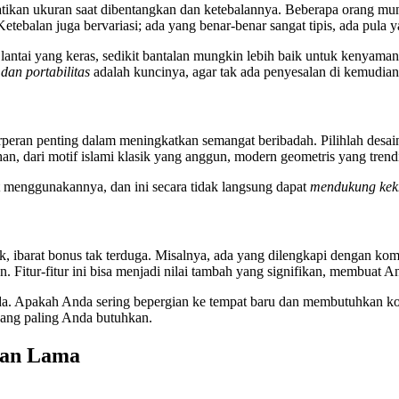
atikan ukuran saat dibentangkan dan ketebalannya. Beberapa orang mun
ebalan juga bervariasi; ada yang benar-benar sangat tipis, ada pula y
antai yang keras, sedikit bantalan mungkin lebih baik untuk kenyamanan
an portabilitas
adalah kuncinya, agar tak ada penyesalan di kemudian 
rperan penting dalam meningkatkan semangat beribadah. Pilihlah desa
ihan, dari motif islami klasik yang anggun, modern geometris yang tren
t menggunakannya, dan ini secara tidak langsung dapat
mendukung kek
, ibarat bonus tak terduga. Misalnya, ada yang dilengkapi dengan kom
n. Fitur-fitur ini bisa menjadi nilai tambah yang signifikan, membuat A
da. Apakah Anda sering bepergian ke tempat baru dan membutuhkan ko
yang paling Anda butuhkan.
han Lama