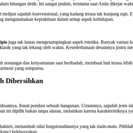
m hitungan detik. Ini sangat praktis, terutama saat Anda dikejar wakt
melipat sajadah konvensional, yang kadang terasa tak kunjung rapi.
E
yang mengutamakan kepraktisan dalam setiap aspek kehidupan.
ipis
juga tak lantas mengesampingkan aspek estetika. Banyak variasi 
 klasik yang tak lekang oleh waktu. Kesederhanaan desainnya justru me
 semangat dan kenyamanan saat beribadah, membuat hati terasa lebih 
 harmoni yang sempurna.
ah Dibersihkan
mbuatnya, ibarat pondasi sebuah bangunan. Umumnya, sajadah jenis ini
han ini dipilih bukan tanpa alasan, melainkan karena karakteristiknya y
-bakteri, menambah nilai fungsionalitasnya yang tak main-main. Pilihlah
h kunci kekhusyukan.