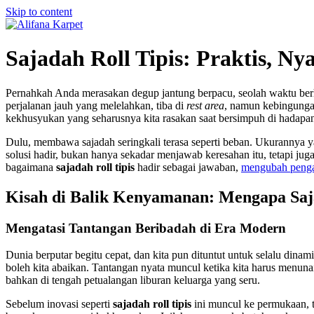
Skip to content
Sajadah Roll Tipis: Praktis, N
Pernahkah Anda merasakan degup jantung berpacu, seolah waktu ber
perjalanan jauh yang melelahkan, tiba di
rest area
, namun kebingungan
kekhusyukan yang seharusnya kita rasakan saat bersimpuh di hadapa
Dulu, membawa sajadah seringkali terasa seperti beban. Ukurannya ya
solusi hadir, bukan hanya sekadar menjawab keresahan itu, tetapi juga
bagaimana
sajadah roll tipis
hadir sebagai jawaban,
mengubah penga
Kisah di Balik Kenyamanan: Mengapa Saja
Mengatasi Tantangan Beribadah di Era Modern
Dunia berputar begitu cepat, dan kita pun dituntut untuk selalu dina
boleh kita abaikan. Tantangan nyata muncul ketika kita harus menunaik
bahkan di tengah petualangan liburan keluarga yang seru.
Sebelum inovasi seperti
sajadah roll tipis
ini muncul ke permukaan, ta