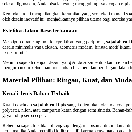
selesai digunakan, Anda bisa langsung menggulungnya dengan rapi dala
Kemudahan ini menghilangkan kerumitan yang seringkali muncul saat 
oleh desain inovatif ini, menjadikannya pilihan utama bagi mereka 
Estetika dalam Kesederhanaan
Meskipun dirancang untuk kepraktisan yang paripurna,
sajadah roll t
desain minimalis yang elegan, geometris modern, hingga motif islami
harus rumit.”
Memilih sajadah dengan desain yang Anda sukai tentu akan menambah
mengorbankan keindahan, melainkan bisa berjalan beriringan dalam
Material Pilihan: Ringan, Kuat, dan Mud
Kenali Jenis Bahan Terbaik
Kualitas sebuah
sajadah roll tipis
sangat ditentukan oleh material pe
polyester, nilon, atau campuran katun dengan serat sintetis. Bahan-ba
gaya hidup serba cepat.
Beberapa sajadah bahkan dilengkapi dengan lapisan anti-air atau anti
terutama jika Anda memiliki kulit sensitif, karena kenyamanan adala