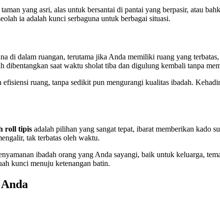
aman yang asri, alas untuk bersantai di pantai yang berpasir, atau ba
eolah ia adalah kunci serbaguna untuk berbagai situasi.
na di dalam ruangan, terutama jika Anda memiliki ruang yang terbatas, 
dah dibentangkan saat waktu sholat tiba dan digulung kembali tanpa mem
 efisiensi ruang, tanpa sedikit pun mengurangi kualitas ibadah. Keha
 roll tipis
adalah pilihan yang sangat tepat, ibarat memberikan kado 
ngalir, tak terbatas oleh waktu.
kenyamanan ibadah orang yang Anda sayangi, baik untuk keluarga, tem
uah kunci menuju ketenangan batin.
k Anda