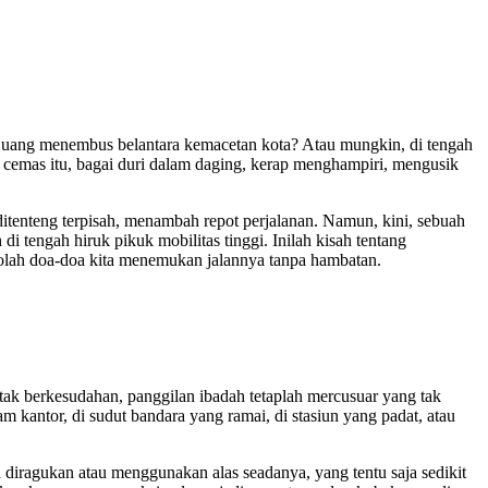
juang menembus belantara kemacetan kota? Atau mungkin, di tengah
cemas itu, bagai duri dalam daging, kerap menghampiri, mengusik
ditenteng terpisah, menambah repot perjalanan. Namun, kini, sebuah
i tengah hiruk pikuk mobilitas tinggi. Inilah kisah tentang
eolah doa-doa kita menemukan jalannya tanpa hambatan.
 tak berkesudahan, panggilan ibadah tetaplah mercusuar yang tak
am kantor, di sudut bandara yang ramai, di stasiun yang padat, atau
a diragukan atau menggunakan alas seadanya, yang tentu saja sedikit