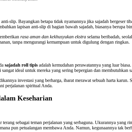
ur anti-slip. Bayangkan betapa tidak nyamannya jika sajadah bergeser t
ambahkan lapisan anti-slip di bagian bawah sajadah, biasanya berupa bin
 memberikan
rasa aman dan kekhusyukan ekstra
selama beribadah, seolah
manan, tanpa mengurangi kemampuan untuk digulung dengan ringkas.
ada
sajadah roll tipis
adalah kemudahan perawatannya yang luar biasa. K
 sangat ideal untuk mereka yang sering bepergian dan membutuhkan saj
kannya investasi yang berharga, ibarat merawat sebuah harta karun. 
i perjalanan spiritual Anda.
 dalam Keseharian
r terang sebagai teman perjalanan yang serbaguna. Ukurannya yang r
 mana pun petualangan membawa Anda. Namun, kegunaannya tak berhen