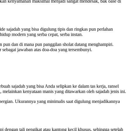
rkan kenyamanan maksimal menjadi sangat mendesak, bak oase di
e sajadah yang bisa digulung tipis dan ringkas pun perlahan
hidup modern yang serba cepat, serba instan.
apan pun dan di mana pun panggilan sholat datang menghampiri.
ir sebagai jawaban atas doa-doa yang tersembunyi.
ebuah sajadah yang bisa Anda selipkan ke dalam tas kerja, ransel
, melainkan kenyataan manis yang ditawarkan oleh sajadah jenis ini.
bepergian. Ukurannya yang minimalis saat digulung menjadikannya
dengan tali pengikat atau kantong kecil khusus, sehingga setelah