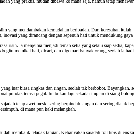
jadah yang praktis, mudah dibawa ke mana saja, namun tetap menawa
slim yang mendambakan kemudahan beribadah. Dari keresahan itulah, id
an, inovasi yang dirancang dengan sepenuh hati untuk mendukung gaya 
rasa risih. Ia menjelma menjadi teman setia yang selalu siap sedia, k
s
begitu memikat hati, dicari, dan digemari banyak orang, seolah ia had
yang luar biasa ringkas dan ringan, seolah tak berbobot. Bayangkan, s
uat pundak terasa pegal. Ini bukan lagi sekadar impian di siang bolong
 sajadah tetap awet meski sering berpindah tangan dan sering diajak 
bersimpuh, di mana pun kaki melangkah.
h membalik telapak tangan. Kebanyakan sajadah roll tipis dilengkapi 