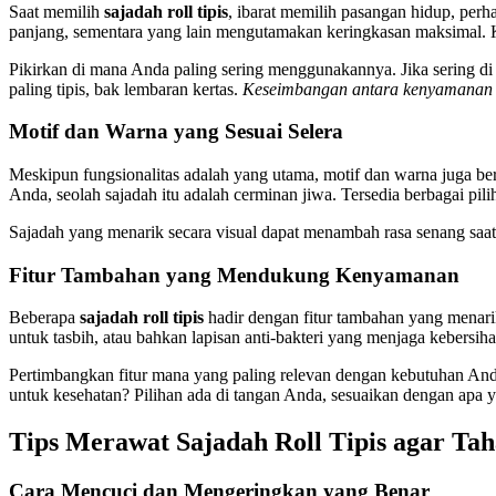
Saat memilih
sajadah roll tipis
, ibarat memilih pasangan hidup, perh
panjang, sementara yang lain mengutamakan keringkasan maksimal. Ket
Pikirkan di mana Anda paling sering menggunakannya. Jika sering di l
paling tipis, bak lembaran kertas.
Keseimbangan antara kenyamanan d
Motif dan Warna yang Sesuai Selera
Meskipun fungsionalitas adalah yang utama, motif dan warna juga be
Anda, seolah sajadah itu adalah cerminan jiwa. Tersedia berbagai pil
Sajadah yang menarik secara visual dapat menambah rasa senang saa
Fitur Tambahan yang Mendukung Kenyamanan
Beberapa
sajadah roll tipis
hadir dengan fitur tambahan yang menarik
untuk tasbih, atau bahkan lapisan anti-bakteri yang menjaga kebersiha
Pertimbangkan fitur mana yang paling relevan dengan kebutuhan An
untuk kesehatan? Pilihan ada di tangan Anda, sesuaikan dengan apa 
Tips Merawat Sajadah Roll Tipis agar Ta
Cara Mencuci dan Mengeringkan yang Benar