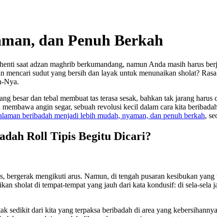
yaman, dan Penuh Berkah
henti saat adzan maghrib berkumandang, namun Anda masih harus ber
 mencari sudut yang bersih dan layak untuk menunaikan sholat? Rasa 
n-Nya.
ng besar dan tebal membuat tas terasa sesak, bahkan tak jarang harus 
 membawa angin segar, sebuah revolusi kecil dalam cara kita beribadah d
laman beribadah menjadi lebih mudah, nyaman, dan penuh berkah
, s
dah Roll Tipis Begitu Dicari?
mis, bergerak mengikuti arus. Namun, di tengah pusaran kesibukan yang
an sholat di tempat-tempat yang jauh dari kata kondusif: di sela-sela j
k sedikit dari kita yang terpaksa beribadah di area yang kebersihanny