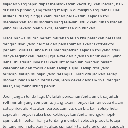
sajadah yang tepat dapat meningkatkan kekhusyukan ibadah, baik
di rumah pribadi yang tenang maupun di masjid yang ramai. Dari
efisiensi ruang hingga kemudahan perawatan, sajadah roll
menawarkan solusi modern yang relevan untuk kebutuhan ibadah
yang tak lekang oleh waktu, senantiasa dibutuhkan.
Mitos bahwa murah berarti murahan telah kita patahkan bersama;
dengan riset yang cermat dan pemahaman akan faktor-faktor
penentu kualitas, Anda bisa mendapatkan sajadah roll yang tidak
hanya terjangkau, tetapi juga awet dan nyaman untuk waktu yang
lama. Ini adalah investasi kecil untuk sebuah manfaat besar:
ketenangan dan fokus dalam setiap sujud, setiap doa yang
terucap, setiap munajat yang terangkai. Mari kita jadikan setiap
momen ibadah lebih bermakna, lebih dekat dengan-Nya, dengan
alas yang mendukung penuh.
Jadi, jangan tunda lagi. Mulailah pencarian Anda untuk
sajadah
roll murah
yang sempurna, yang akan menjadi teman setia dalam
setiap ibadah. Rasakan perbedaannya, dan biarkan setiap helai
sajadah menjadi saksi bisu kekhusyukan Anda, mengukir jejak
spiritual. Ini bukan hanya tentang membeli sebuah produk, tetapi
tentang meningkatkan kualitas spiritual kita, satu gulungan sajadah