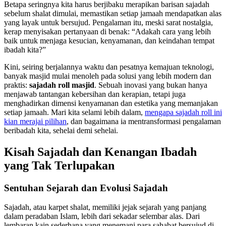
Betapa seringnya kita harus berjibaku merapikan barisan sajadah
sebelum shalat dimulai, memastikan setiap jamaah mendapatkan alas
yang layak untuk bersujud. Pengalaman itu, meski sarat nostalgia,
kerap menyisakan pertanyaan di benak: “Adakah cara yang lebih
baik untuk menjaga kesucian, kenyamanan, dan keindahan tempat
ibadah kita?”
Kini, seiring berjalannya waktu dan pesatnya kemajuan teknologi,
banyak masjid mulai menoleh pada solusi yang lebih modern dan
praktis:
sajadah roll masjid
. Sebuah inovasi yang bukan hanya
menjawab tantangan kebersihan dan kerapian, tetapi juga
menghadirkan dimensi kenyamanan dan estetika yang memanjakan
setiap jamaah. Mari kita selami lebih dalam,
mengapa sajadah roll ini
kian merajai pilihan
, dan bagaimana ia mentransformasi pengalaman
beribadah kita, sehelai demi sehelai.
Kisah Sajadah dan Kenangan Ibadah
yang Tak Terlupakan
Sentuhan Sejarah dan Evolusi Sajadah
Sajadah, atau karpet shalat, memiliki jejak sejarah yang panjang
dalam peradaban Islam, lebih dari sekadar selembar alas. Dari
lembaran kain sederhana yang menemani para sahabat bersujud di