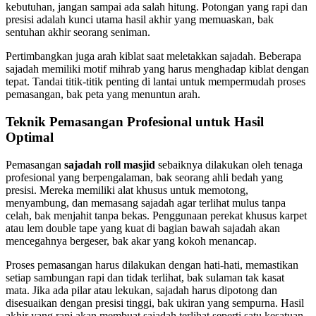
kebutuhan, jangan sampai ada salah hitung. Potongan yang rapi dan
presisi adalah kunci utama hasil akhir yang memuaskan, bak
sentuhan akhir seorang seniman.
Pertimbangkan juga arah kiblat saat meletakkan sajadah. Beberapa
sajadah memiliki motif mihrab yang harus menghadap kiblat dengan
tepat. Tandai titik-titik penting di lantai untuk mempermudah proses
pemasangan, bak peta yang menuntun arah.
Teknik Pemasangan Profesional untuk Hasil
Optimal
Pemasangan
sajadah roll masjid
sebaiknya dilakukan oleh tenaga
profesional yang berpengalaman, bak seorang ahli bedah yang
presisi. Mereka memiliki alat khusus untuk memotong,
menyambung, dan memasang sajadah agar terlihat mulus tanpa
celah, bak menjahit tanpa bekas. Penggunaan perekat khusus karpet
atau lem double tape yang kuat di bagian bawah sajadah akan
mencegahnya bergeser, bak akar yang kokoh menancap.
Proses pemasangan harus dilakukan dengan hati-hati, memastikan
setiap sambungan rapi dan tidak terlihat, bak sulaman tak kasat
mata. Jika ada pilar atau lekukan, sajadah harus dipotong dan
disesuaikan dengan presisi tinggi, bak ukiran yang sempurna. Hasil
akhir yang rapi akan membuat sajadah terlihat seperti satu kesatuan