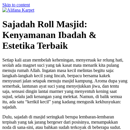
Skip to content
Sajadah Roll Masjid:
Kenyamanan Ibadah &
Estetika Terbaik
Setiap kali azan membelah keheningan, menyeruak ke relung hati,
seolah ada magnet suci yang tak kasat mata menarik kita pulang
menuju rumah Allah. Ingatan masa kecil melintas begitu saja:
langkah-langkah kecil yang lincah, berpacu bersama kakek
menyusuri jalan setapak menuju masjid kampung. Aroma dupa yang
semerbak, lantunan ayat suci yang menyejukkan jiwa, dan tentu
saja, sensasi dingin lantai marmer yang menyentuh kening saat
sujud, selalu jadi kenangan yang melekat. Namun, di balik semua
itu, ada satu “kerikil kecil” yang kadang mengusik kekhusyukan:
sajadah.
Dulu, sajadah di masjid seringkali berupa lembaran-lembaran
terpisah yang tak jarang bergeser dari posisinya, menampakkan
noda di sana-sini, atau bahkan sudah terkoyak di beberapa sudut.