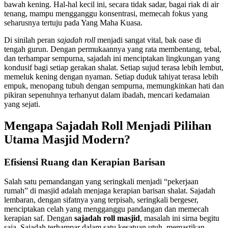
bawah kening. Hal-hal kecil ini, secara tidak sadar, bagai riak di air
tenang, mampu mengganggu konsentrasi, memecah fokus yang
seharusnya tertuju pada Yang Maha Kuasa.
Di sinilah peran
sajadah roll
menjadi sangat vital, bak oase di
tengah gurun. Dengan permukaannya yang rata membentang, tebal,
dan terhampar sempurna, sajadah ini menciptakan lingkungan yang
kondusif bagi setiap gerakan shalat. Setiap sujud terasa lebih lembut,
memeluk kening dengan nyaman. Setiap duduk tahiyat terasa lebih
empuk, menopang tubuh dengan sempurna, memungkinkan hati dan
pikiran sepenuhnya terhanyut dalam ibadah, mencari kedamaian
yang sejati.
Mengapa Sajadah Roll Menjadi Pilihan
Utama Masjid Modern?
Efisiensi Ruang dan Kerapian Barisan
Salah satu pemandangan yang seringkali menjadi “pekerjaan
rumah” di masjid adalah menjaga kerapian barisan shalat. Sajadah
lembaran, dengan sifatnya yang terpisah, seringkali bergeser,
menciptakan celah yang mengganggu pandangan dan memecah
kerapian saf. Dengan
sajadah roll masjid
, masalah ini sirna begitu
saja. Sajadah terhampar dalam satu kesatuan utuh, memastikan