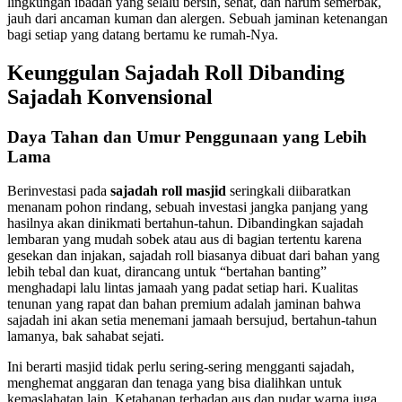
lingkungan ibadah yang selalu bersih, sehat, dan harum semerbak,
jauh dari ancaman kuman dan alergen. Sebuah jaminan ketenangan
bagi setiap yang datang bertamu ke rumah-Nya.
Keunggulan Sajadah Roll Dibanding
Sajadah Konvensional
Daya Tahan dan Umur Penggunaan yang Lebih
Lama
Berinvestasi pada
sajadah roll masjid
seringkali diibaratkan
menanam pohon rindang, sebuah investasi jangka panjang yang
hasilnya akan dinikmati bertahun-tahun. Dibandingkan sajadah
lembaran yang mudah sobek atau aus di bagian tertentu karena
gesekan dan injakan, sajadah roll biasanya dibuat dari bahan yang
lebih tebal dan kuat, dirancang untuk “bertahan banting”
menghadapi lalu lintas jamaah yang padat setiap hari. Kualitas
tenunan yang rapat dan bahan premium adalah jaminan bahwa
sajadah ini akan setia menemani jamaah bersujud, bertahun-tahun
lamanya, bak sahabat sejati.
Ini berarti masjid tidak perlu sering-sering mengganti sajadah,
menghemat anggaran dan tenaga yang bisa dialihkan untuk
kemaslahatan lain. Ketahanan terhadap aus dan pudar warna juga