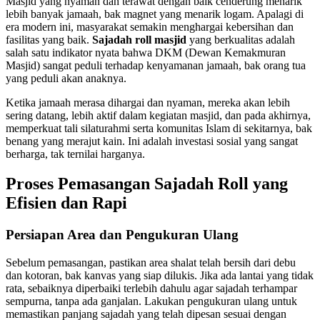
Masjid yang nyaman dan terawat dengan baik cenderung menarik
lebih banyak jamaah, bak magnet yang menarik logam. Apalagi di
era modern ini, masyarakat semakin menghargai kebersihan dan
fasilitas yang baik.
Sajadah roll masjid
yang berkualitas adalah
salah satu indikator nyata bahwa DKM (Dewan Kemakmuran
Masjid) sangat peduli terhadap kenyamanan jamaah, bak orang tua
yang peduli akan anaknya.
Ketika jamaah merasa dihargai dan nyaman, mereka akan lebih
sering datang, lebih aktif dalam kegiatan masjid, dan pada akhirnya,
memperkuat tali silaturahmi serta komunitas Islam di sekitarnya, bak
benang yang merajut kain. Ini adalah investasi sosial yang sangat
berharga, tak ternilai harganya.
Proses Pemasangan Sajadah Roll yang
Efisien dan Rapi
Persiapan Area dan Pengukuran Ulang
Sebelum pemasangan, pastikan area shalat telah bersih dari debu
dan kotoran, bak kanvas yang siap dilukis. Jika ada lantai yang tidak
rata, sebaiknya diperbaiki terlebih dahulu agar sajadah terhampar
sempurna, tanpa ada ganjalan. Lakukan pengukuran ulang untuk
memastikan panjang sajadah yang telah dipesan sesuai dengan