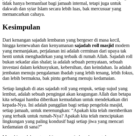
tidak hanya bermanfaat bagi jamaah internal, tetapi juga untuk
dakwah dan syiar Islam secara lebih luas, bak mercusuar yang
memancarkan cahaya.
Kesimpulan
Dari kenangan sajadah lembaran yang bergeser di masa kecil,
hingga kemewahan dan kenyamanan
sajadah roll masjid
modern
yang memanjakan, perjalanan ini adalah cerminan dari upaya tak
henti untuk menghadirkan yang terbaik di rumah Allah. Sajadah roll
bukan sekadar alas shalat; ia adalah sebuah pernyataan, sebuah
investasi dalam kekhusyukan, kebersihan, dan keindahan. Ia adalah
jembatan menuju pengalaman ibadah yang lebih tenang, lebih fokus,
dan lebih bermakna, bak pintu gerbang menuju kedamaian.
Setiap langkah di atas sajadah roll yang empuk, setiap sujud yang
lembut, adalah sebuah pengingat akan keagungan Allah dan betapa
kita sebagai hamba diberikan kemudahan untuk mendekatkan diri
kepada-Nya. Ini adalah panggilan bagi setiap pengelola masjid,
setiap jamaah, untuk merenungkan: “Apakah kita telah memberikan
yang terbaik untuk rumah-Nya? Apakah kita telah menciptakan
lingkungan yang paling kondusif bagi setiap jiwa yang mencari
kedamaian di sana?”