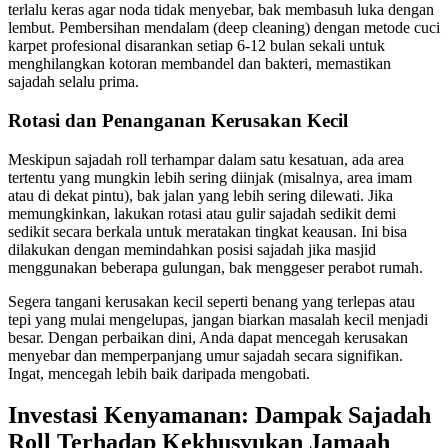
terlalu keras agar noda tidak menyebar, bak membasuh luka dengan
lembut. Pembersihan mendalam (deep cleaning) dengan metode cuci
karpet profesional disarankan setiap 6-12 bulan sekali untuk
menghilangkan kotoran membandel dan bakteri, memastikan
sajadah selalu prima.
Rotasi dan Penanganan Kerusakan Kecil
Meskipun sajadah roll terhampar dalam satu kesatuan, ada area
tertentu yang mungkin lebih sering diinjak (misalnya, area imam
atau di dekat pintu), bak jalan yang lebih sering dilewati. Jika
memungkinkan, lakukan rotasi atau gulir sajadah sedikit demi
sedikit secara berkala untuk meratakan tingkat keausan. Ini bisa
dilakukan dengan memindahkan posisi sajadah jika masjid
menggunakan beberapa gulungan, bak menggeser perabot rumah.
Segera tangani kerusakan kecil seperti benang yang terlepas atau
tepi yang mulai mengelupas, jangan biarkan masalah kecil menjadi
besar. Dengan perbaikan dini, Anda dapat mencegah kerusakan
menyebar dan memperpanjang umur sajadah secara signifikan.
Ingat, mencegah lebih baik daripada mengobati.
Investasi Kenyamanan: Dampak Sajadah
Roll Terhadap Kekhusyukan Jamaah