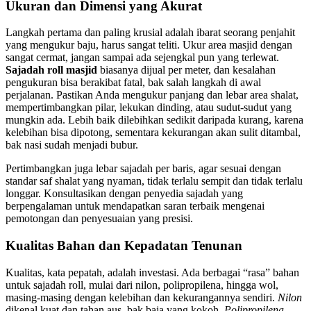
Ukuran dan Dimensi yang Akurat
Langkah pertama dan paling krusial adalah ibarat seorang penjahit
yang mengukur baju, harus sangat teliti. Ukur area masjid dengan
sangat cermat, jangan sampai ada sejengkal pun yang terlewat.
Sajadah roll masjid
biasanya dijual per meter, dan kesalahan
pengukuran bisa berakibat fatal, bak salah langkah di awal
perjalanan. Pastikan Anda mengukur panjang dan lebar area shalat,
mempertimbangkan pilar, lekukan dinding, atau sudut-sudut yang
mungkin ada. Lebih baik dilebihkan sedikit daripada kurang, karena
kelebihan bisa dipotong, sementara kekurangan akan sulit ditambal,
bak nasi sudah menjadi bubur.
Pertimbangkan juga lebar sajadah per baris, agar sesuai dengan
standar saf shalat yang nyaman, tidak terlalu sempit dan tidak terlalu
longgar. Konsultasikan dengan penyedia sajadah yang
berpengalaman untuk mendapatkan saran terbaik mengenai
pemotongan dan penyesuaian yang presisi.
Kualitas Bahan dan Kepadatan Tenunan
Kualitas, kata pepatah, adalah investasi. Ada berbagai “rasa” bahan
untuk sajadah roll, mulai dari nilon, polipropilena, hingga wol,
masing-masing dengan kelebihan dan kekurangannya sendiri.
Nilon
dikenal kuat dan tahan aus, bak baja yang kokoh.
Polipropilena