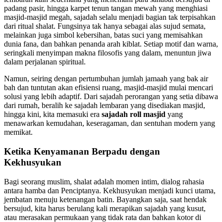
padang pasir, hingga karpet tenun tangan mewah yang menghiasi
masjid-masjid megah, sajadah selalu menjadi bagian tak terpisahkan
dari ritual shalat. Fungsinya tak hanya sebagai alas sujud semata,
melainkan juga simbol kebersihan, batas suci yang memisahkan
dunia fana, dan bahkan penanda arah kiblat. Setiap motif dan warna,
seringkali menyimpan makna filosofis yang dalam, menuntun jiwa
dalam perjalanan spiritual.
Namun, seiring dengan pertumbuhan jumlah jamaah yang bak air
bah dan tuntutan akan efisiensi ruang, masjid-masjid mulai mencari
solusi yang lebih adaptif. Dari sajadah perorangan yang setia dibawa
dari rumah, beralih ke sajadah lembaran yang disediakan masjid,
hingga kini, kita memasuki era
sajadah roll masjid
yang
menawarkan kemudahan, keseragaman, dan sentuhan modern yang
memikat.
Ketika Kenyamanan Berpadu dengan
Kekhusyukan
Bagi seorang muslim, shalat adalah momen intim, dialog rahasia
antara hamba dan Penciptanya. Kekhusyukan menjadi kunci utama,
jembatan menuju ketenangan batin. Bayangkan saja, saat hendak
bersujud, kita harus berulang kali merapikan sajadah yang kusut,
atau merasakan permukaan yang tidak rata dan bahkan kotor di