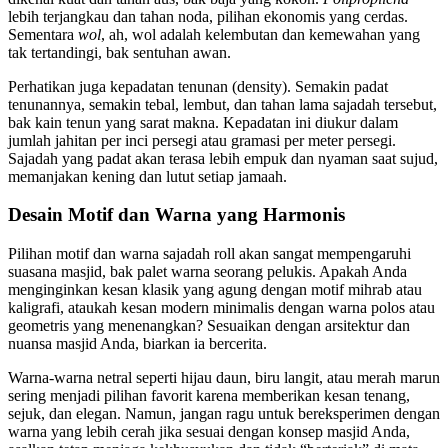
lebih terjangkau dan tahan noda, pilihan ekonomis yang cerdas.
Sementara
wol
, ah, wol adalah kelembutan dan kemewahan yang
tak tertandingi, bak sentuhan awan.
Perhatikan juga kepadatan tenunan (density). Semakin padat
tenunannya, semakin tebal, lembut, dan tahan lama sajadah tersebut,
bak kain tenun yang sarat makna. Kepadatan ini diukur dalam
jumlah jahitan per inci persegi atau gramasi per meter persegi.
Sajadah yang padat akan terasa lebih empuk dan nyaman saat sujud,
memanjakan kening dan lutut setiap jamaah.
Desain Motif dan Warna yang Harmonis
Pilihan motif dan warna sajadah roll akan sangat mempengaruhi
suasana masjid, bak palet warna seorang pelukis. Apakah Anda
menginginkan kesan klasik yang agung dengan motif mihrab atau
kaligrafi, ataukah kesan modern minimalis dengan warna polos atau
geometris yang menenangkan? Sesuaikan dengan arsitektur dan
nuansa masjid Anda, biarkan ia bercerita.
Warna-warna netral seperti hijau daun, biru langit, atau merah marun
sering menjadi pilihan favorit karena memberikan kesan tenang,
sejuk, dan elegan. Namun, jangan ragu untuk bereksperimen dengan
warna yang lebih cerah jika sesuai dengan konsep masjid Anda,