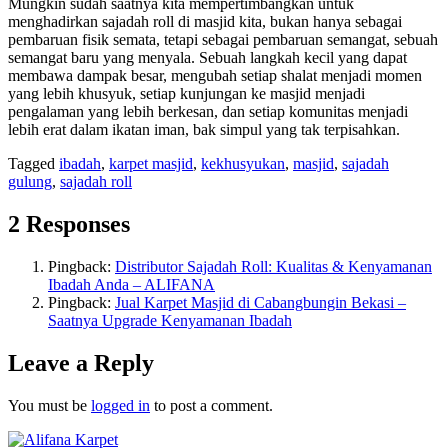
Mungkin sudah saatnya kita mempertimbangkan untuk
menghadirkan sajadah roll di masjid kita, bukan hanya sebagai
pembaruan fisik semata, tetapi sebagai pembaruan semangat, sebuah
semangat baru yang menyala. Sebuah langkah kecil yang dapat
membawa dampak besar, mengubah setiap shalat menjadi momen
yang lebih khusyuk, setiap kunjungan ke masjid menjadi
pengalaman yang lebih berkesan, dan setiap komunitas menjadi
lebih erat dalam ikatan iman, bak simpul yang tak terpisahkan.
Tagged
ibadah
,
karpet masjid
,
kekhusyukan
,
masjid
,
sajadah
gulung
,
sajadah roll
2 Responses
Pingback:
Distributor Sajadah Roll: Kualitas & Kenyamanan
Ibadah Anda – ALIFANA
Pingback:
Jual Karpet Masjid di Cabangbungin Bekasi –
Saatnya Upgrade Kenyamanan Ibadah
Leave a Reply
You must be
logged in
to post a comment.