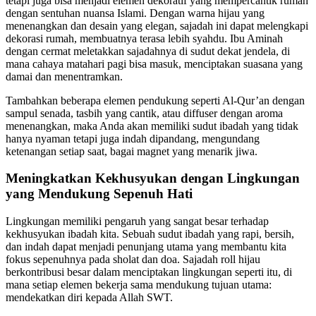
tetapi juga bisa menjadi elemen dekoratif yang mempercantik rumah
dengan sentuhan nuansa Islami. Dengan warna hijau yang
menenangkan dan desain yang elegan, sajadah ini dapat melengkapi
dekorasi rumah, membuatnya terasa lebih syahdu. Ibu Aminah
dengan cermat meletakkan sajadahnya di sudut dekat jendela, di
mana cahaya matahari pagi bisa masuk, menciptakan suasana yang
damai dan menentramkan.
Tambahkan beberapa elemen pendukung seperti Al-Qur’an dengan
sampul senada, tasbih yang cantik, atau diffuser dengan aroma
menenangkan, maka Anda akan memiliki sudut ibadah yang tidak
hanya nyaman tetapi juga indah dipandang, mengundang
ketenangan setiap saat, bagai magnet yang menarik jiwa.
Meningkatkan Kekhusyukan dengan Lingkungan
yang Mendukung Sepenuh Hati
Lingkungan memiliki pengaruh yang sangat besar terhadap
kekhusyukan ibadah kita. Sebuah sudut ibadah yang rapi, bersih,
dan indah dapat menjadi penunjang utama yang membantu kita
fokus sepenuhnya pada sholat dan doa. Sajadah roll hijau
berkontribusi besar dalam menciptakan lingkungan seperti itu, di
mana setiap elemen bekerja sama mendukung tujuan utama:
mendekatkan diri kepada Allah SWT.