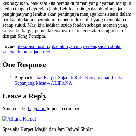
kekhusyukan, baik saat kita berada di rumah yang nyaman maupun
ketika tengah bepergian jauh. Lebih dari itu, sajadah ini menjadi
pengingat yang lembut akan pentingnya menjaga konsistensi dalam
beribadah dan menemukan momen refleksi diri yang mendalam di
setiap sujud. Mari kita jadikan setiap ibadah sebagai momen yang
sangat berharga, penuh ketenangan, dan kedekatan yang mesra
dengan Sang Pencipta.
Tagged
dekorasi muslim
,
ibadah nyaman
,
perlengkapan sholat
,
sajadah hijau
,
sajadah roll
One Response
Pingback:
Jual Karpet Sajadah Roll: Kenyamanan Ibadah
Sepanjang Masa – ALIFANA
Leave a Reply
You must be
logged in
to post a comment.
Spesialis Karpet Masjid dan Jam Jadwal Sholat