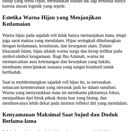
hidup yang serba cepat, memastikan ibadah tak lagi tertunda hanya
karena alasan logistik yang sepele.
Estetika Warna Hijau yang Menjanjikan
Kedamaian
Warna hijau pada sajadah roll tidak hanya memanjakan mata, tetapi
juga sarat makna yang mendalam. Hijau seringkali dihubungkan
dengan kedamaian, kesuburan, dan kesegaran alam. Dalam
khazanah Islam, hijau adalah warna surga dan kerap terlihat pada
simbol-simbol keagamaan. Bagi Ibu Aminah, warna ini
memancarkan aura ketenangan dan kesejukan yang hakiki,
membantu menciptakan suasana yang sangat kondusif untuk
beribadah.
Saat ia membentangkan sajadah roll hijau itu, ia merasakan
semacam ketenteraman yang merasuk jauh ke dalam sanubari.
Warna yang menyejukkan mata ini membantu pikirannya fokus,
menjauhkan dari hiruk pikuk dunia luar yang bising, dan
membawanya lebih dekat pada momen refleksi diri yang mendalam.
Kenyamanan Maksimal Saat Sujud dan Duduk
Berlama-lama