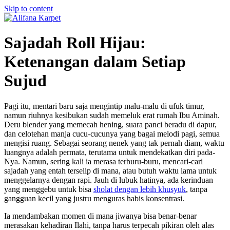
Skip to content
Sajadah Roll Hijau:
Ketenangan dalam Setiap
Sujud
Pagi itu, mentari baru saja mengintip malu-malu di ufuk timur,
namun riuhnya kesibukan sudah memeluk erat rumah Ibu Aminah.
Deru blender yang memecah hening, suara panci beradu di dapur,
dan celotehan manja cucu-cucunya yang bagai melodi pagi, semua
mengisi ruang. Sebagai seorang nenek yang tak pernah diam, waktu
luangnya adalah permata, terutama untuk mendekatkan diri pada-
Nya. Namun, sering kali ia merasa terburu-buru, mencari-cari
sajadah yang entah terselip di mana, atau butuh waktu lama untuk
menggelarnya dengan rapi. Jauh di lubuk hatinya, ada kerinduan
yang menggebu untuk bisa
sholat dengan lebih khusyuk
, tanpa
gangguan kecil yang justru menguras habis konsentrasi.
Ia mendambakan momen di mana jiwanya bisa benar-benar
merasakan kehadiran Ilahi, tanpa harus terpecah pikiran oleh alas