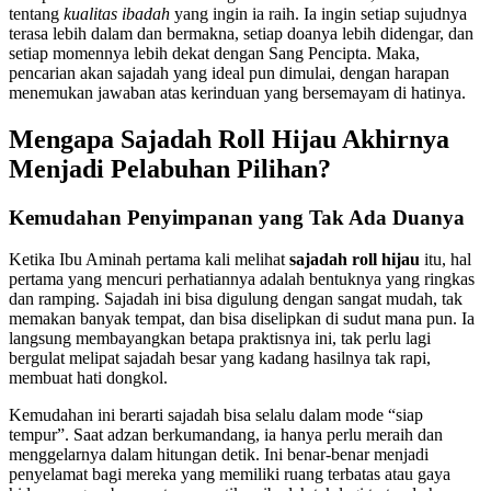
tentang
kualitas ibadah
yang ingin ia raih. Ia ingin setiap sujudnya
terasa lebih dalam dan bermakna, setiap doanya lebih didengar, dan
setiap momennya lebih dekat dengan Sang Pencipta. Maka,
pencarian akan sajadah yang ideal pun dimulai, dengan harapan
menemukan jawaban atas kerinduan yang bersemayam di hatinya.
Mengapa
Sajadah Roll Hijau
Akhirnya
Menjadi Pelabuhan Pilihan?
Kemudahan Penyimpanan yang Tak Ada Duanya
Ketika Ibu Aminah pertama kali melihat
sajadah roll hijau
itu, hal
pertama yang mencuri perhatiannya adalah bentuknya yang ringkas
dan ramping. Sajadah ini bisa digulung dengan sangat mudah, tak
memakan banyak tempat, dan bisa diselipkan di sudut mana pun. Ia
langsung membayangkan betapa praktisnya ini, tak perlu lagi
bergulat melipat sajadah besar yang kadang hasilnya tak rapi,
membuat hati dongkol.
Kemudahan ini berarti sajadah bisa selalu dalam mode “siap
tempur”. Saat adzan berkumandang, ia hanya perlu meraih dan
menggelarnya dalam hitungan detik. Ini benar-benar menjadi
penyelamat bagi mereka yang memiliki ruang terbatas atau gaya