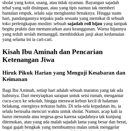
sholat yang kotor, usang, atau tidak nyaman. Bayangan sajadah
tebal yang sulit disimpan, atau yang tipis namun tak memberi
bantalan empuk, selalu saja menghantui benaknya. Hingga suatu
hari, pandangannya terpaku pada sesuatu yang memikat di sebuah
toko perlengkapan muslim: sebuah
sajadah roll hijau
yang tampak
begitu praktis dan memancarkan aura keanggunan. Warna hijaunya
yang teduh seolah memanggil, membisikkan janji akan kedamaian
yang selama ini ia cari-cari.
Kisah Ibu Aminah dan Pencarian
Ketenangan Jiwa
Hiruk Pikuk Harian yang Menguji Kesabaran dan
Keimanan
Bagi Ibu Aminah, setiap hari adalah sebuah maraton yang tak ada
habisnya. Dari menyiapkan sarapan untuk seisi rumah, mengantar
cucu-cucu ke sekolah, hingga merawat kebun kecil di halaman
belakang, energinya terkuras habis. Di sela-sela kepadatan itu, ia
selalu berusaha mencuri waktu untuk sholat. Namun, acap kali ia
harus menunda atau tergesa-gesa karena sajadahnya tak kunjung
ditemukan, atau yang ada malah sajadah lama yang besar dan berat,
bagai gajah bengkak yang membuatnya malas untuk menggelar