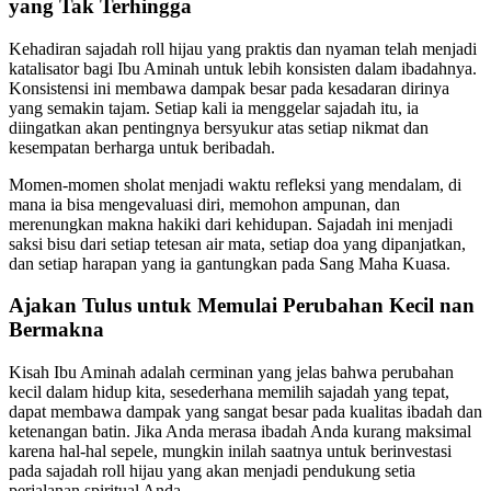
yang Tak Terhingga
Kehadiran sajadah roll hijau yang praktis dan nyaman telah menjadi
katalisator bagi Ibu Aminah untuk lebih konsisten dalam ibadahnya.
Konsistensi ini membawa dampak besar pada kesadaran dirinya
yang semakin tajam. Setiap kali ia menggelar sajadah itu, ia
diingatkan akan pentingnya bersyukur atas setiap nikmat dan
kesempatan berharga untuk beribadah.
Momen-momen sholat menjadi waktu refleksi yang mendalam, di
mana ia bisa mengevaluasi diri, memohon ampunan, dan
merenungkan makna hakiki dari kehidupan. Sajadah ini menjadi
saksi bisu dari setiap tetesan air mata, setiap doa yang dipanjatkan,
dan setiap harapan yang ia gantungkan pada Sang Maha Kuasa.
Ajakan Tulus untuk Memulai Perubahan Kecil nan
Bermakna
Kisah Ibu Aminah adalah cerminan yang jelas bahwa perubahan
kecil dalam hidup kita, sesederhana memilih sajadah yang tepat,
dapat membawa dampak yang sangat besar pada kualitas ibadah dan
ketenangan batin. Jika Anda merasa ibadah Anda kurang maksimal
karena hal-hal sepele, mungkin inilah saatnya untuk berinvestasi
pada sajadah roll hijau yang akan menjadi pendukung setia
perjalanan spiritual Anda.