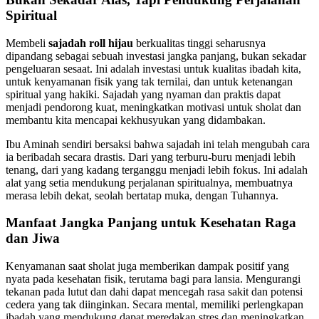
Spiritual
Membeli
sajadah roll hijau
berkualitas tinggi seharusnya
dipandang sebagai sebuah investasi jangka panjang, bukan sekadar
pengeluaran sesaat. Ini adalah investasi untuk kualitas ibadah kita,
untuk kenyamanan fisik yang tak ternilai, dan untuk ketenangan
spiritual yang hakiki. Sajadah yang nyaman dan praktis dapat
menjadi pendorong kuat, meningkatkan motivasi untuk sholat dan
membantu kita mencapai kekhusyukan yang didambakan.
Ibu Aminah sendiri bersaksi bahwa sajadah ini telah mengubah cara
ia beribadah secara drastis. Dari yang terburu-buru menjadi lebih
tenang, dari yang kadang terganggu menjadi lebih fokus. Ini adalah
alat yang setia mendukung perjalanan spiritualnya, membuatnya
merasa lebih dekat, seolah bertatap muka, dengan Tuhannya.
Manfaat Jangka Panjang untuk Kesehatan Raga
dan Jiwa
Kenyamanan saat sholat juga memberikan dampak positif yang
nyata pada kesehatan fisik, terutama bagi para lansia. Mengurangi
tekanan pada lutut dan dahi dapat mencegah rasa sakit dan potensi
cedera yang tak diinginkan. Secara mental, memiliki perlengkapan
ibadah yang mendukung dapat meredakan stres dan meningkatkan