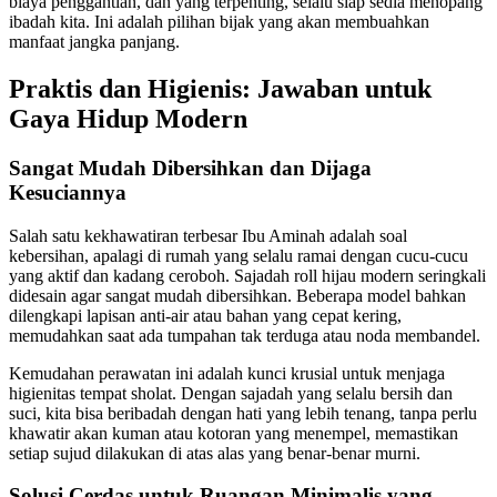
biaya penggantian, dan yang terpenting, selalu siap sedia menopang
ibadah kita. Ini adalah pilihan bijak yang akan membuahkan
manfaat jangka panjang.
Praktis dan Higienis: Jawaban untuk
Gaya Hidup Modern
Sangat Mudah Dibersihkan dan Dijaga
Kesuciannya
Salah satu kekhawatiran terbesar Ibu Aminah adalah soal
kebersihan, apalagi di rumah yang selalu ramai dengan cucu-cucu
yang aktif dan kadang ceroboh. Sajadah roll hijau modern seringkali
didesain agar sangat mudah dibersihkan. Beberapa model bahkan
dilengkapi lapisan anti-air atau bahan yang cepat kering,
memudahkan saat ada tumpahan tak terduga atau noda membandel.
Kemudahan perawatan ini adalah kunci krusial untuk menjaga
higienitas tempat sholat. Dengan sajadah yang selalu bersih dan
suci, kita bisa beribadah dengan hati yang lebih tenang, tanpa perlu
khawatir akan kuman atau kotoran yang menempel, memastikan
setiap sujud dilakukan di atas alas yang benar-benar murni.
Solusi Cerdas untuk Ruangan Minimalis yang