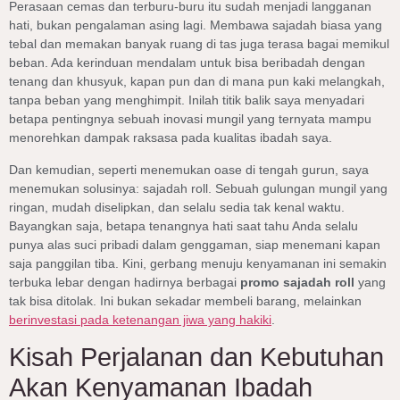
Perasaan cemas dan terburu-buru itu sudah menjadi langganan
hati, bukan pengalaman asing lagi. Membawa sajadah biasa yang
tebal dan memakan banyak ruang di tas juga terasa bagai memikul
beban. Ada kerinduan mendalam untuk bisa beribadah dengan
tenang dan khusyuk, kapan pun dan di mana pun kaki melangkah,
tanpa beban yang menghimpit. Inilah titik balik saya menyadari
betapa pentingnya sebuah inovasi mungil yang ternyata mampu
menorehkan dampak raksasa pada kualitas ibadah saya.
Dan kemudian, seperti menemukan oase di tengah gurun, saya
menemukan solusinya: sajadah roll. Sebuah gulungan mungil yang
ringan, mudah diselipkan, dan selalu sedia tak kenal waktu.
Bayangkan saja, betapa tenangnya hati saat tahu Anda selalu
punya alas suci pribadi dalam genggaman, siap menemani kapan
saja panggilan tiba. Kini, gerbang menuju kenyamanan ini semakin
terbuka lebar dengan hadirnya berbagai
promo sajadah roll
yang
tak bisa ditolak. Ini bukan sekadar membeli barang, melainkan
berinvestasi pada ketenangan jiwa yang hakiki
.
Kisah Perjalanan dan Kebutuhan
Akan Kenyamanan Ibadah