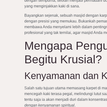
dengan sempurna, seolah menjadi permadani do
yang menginjakkan kaki di sana.
Bayangkan sejenak, sebuah masjid dengan karpet
dengan presisi yang memukau. Bukankah pemand
membawa Anda menyelami lebih dalam penting
profesional yang tak ternilai, agar masjid And
Mengapa Penguk
Begitu Krusial?
Kenyamanan dan K
Salah satu tujuan utama memasang karpet di ma
mencegah kaki terasa pegal, melindungi lutut s
tentu saja ia akan menjadi duri dalam konsentr
dengan kenyamanan spiritual
.