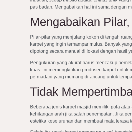
pas badan. Mengabaikan hal ini sama dengan 
Mengabaikan Pilar,
Pilar-pilar yang menjulang kokoh di tengah ruan
karpet yang ingin terhampar mulus. Banyak yang 
dipotong secara manual di lokasi dengan hasil y
Pengukuran yang akurat harus mencakup pemetaa
kuas. Ini memungkinkan produsen karpet untuk 
permadani yang memang dirancang untuk tempat 
Tidak Mempertimba
Beberapa jenis karpet masjid memiliki pola atau 
kehilangan arah jika salah penempatan. Jika pe
estetika keseluruhan dan membuat mata terasa 