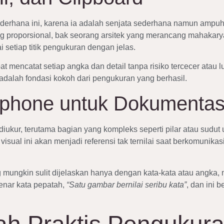
ederhana ini, karena ia adalah senjata sederhana namun ampuh
 proporsional, bak seorang arsitek yang merancang mahakarya
 setiap titik pengukuran dengan jelas.
 mencatat setiap angka dan detail tanpa risiko tercecer atau 
adalah fondasi kokoh dari pengukuran yang berhasil.
phone untuk Dokumentasi
diukur, terutama bagian yang kompleks seperti pilar atau sudut 
isual ini akan menjadi referensi tak ternilai saat berkomunika
g mungkin sulit dijelaskan hanya dengan kata-kata atau angka
enar kata pepatah,
“Satu gambar bernilai seribu kata”
, dan ini