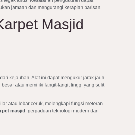
rus tegak lurus. Kesalahan pengukuran dapat
yukan jamaah dan mengurangi kerapian barisan.
Karpet Masjid
ari kejauhan. Alat ini dapat mengukur jarak jauh
ar atau memiliki langit-langit tinggi yang sulit
pilar atau lebar ceruk, melengkapi fungsi meteran
rpet masjid
, perpaduan teknologi modern dan