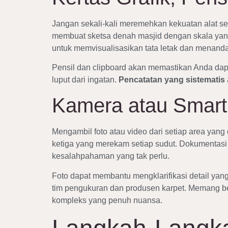
Jangan sekali-kali meremehkan kekuatan alat s
membuat sketsa denah masjid dengan skala yang
untuk memvisualisasikan tata letak dan menandai
Pensil dan clipboard akan memastikan Anda dapat
luput dari ingatan.
Pencatatan yang sistematis
Kamera atau Smart
Mengambil foto atau video dari setiap area yang 
ketiga yang merekam setiap sudut. Dokumentasi v
kesalahpahaman yang tak perlu.
Foto dapat membantu mengklarifikasi detail yan
tim pengukuran dan produsen karpet. Memang b
kompleks yang penuh nuansa.