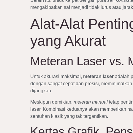
Selain itu, untuk karpet dengan pola saf,
konsiste
mengakibatkan saf menjadi tidak lurus atau ja
Alat-Alat Penti
yang Akurat
Meteran Laser vs. 
Untuk akurasi maksimal,
meteran laser
adalah pi
dengan sangat cepat dan presisi, meminimalkan k
dijangkau.
Meskipun demikian,
meteran manual
tetap pentin
laser. Kombinasi keduanya akan memberikan has
sentuhan klasik yang tak tergantikan.
Kertas Grafik, Pens