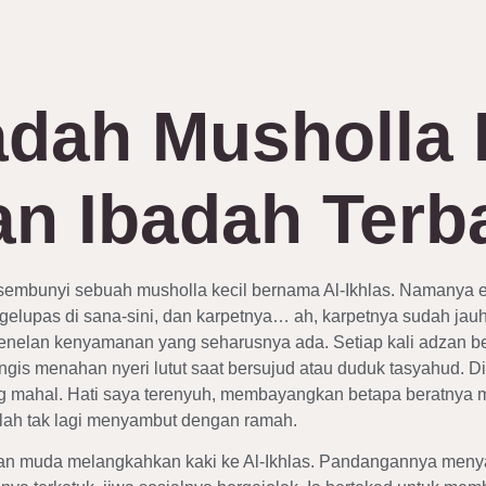
adah Musholla 
n Ibadah Terb
tersembunyi sebuah musholla kecil bernama Al-Ikhlas. Namanya 
lupas di sana-sini, dan karpetnya… ah, karpetnya sudah jauh d
nelan kenyamanan yang seharusnya ada. Setiap kali adzan be
gis menahan nyeri lutut saat bersujud atau duduk tasyahud. D
 mahal. Hati saya terenyuh, membayangkan betapa beratnya me
lah tak lagi menyambut dengan ramah.
awan muda melangkahkan kaki ke Al-Ikhlas. Pandangannya menya