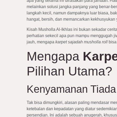
apa yang selama ini dirasakan para jamaah. Hat
melainkan solusi jangka panjang yang benar-b
langkah kecil, namun dampaknya luar biasa, bak 
hangat, bersih, dan memancarkan kekhusyukan
Kisah Musholla Al-Ikhlas ini bukan sekadar ceri
perhatian sekecil apa pun mampu menggugah jiw
jauh, mengapa
karpet sajadah musholla roll
bisa 
Mengapa
Karpe
Pilihan Utama?
Kenyamanan Tiada 
Tak bisa dimungkiri, alasan paling mendasar m
ketebalan dan kepadatan yang diatur sedemikian
persendian. Ini adalah sebuah anugerah, khusus