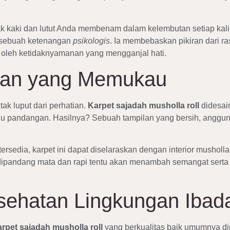
 kaki dan lutut Anda membenam dalam kelembutan setiap kali
a sebuah ketenangan
psikologis
. Ia membebaskan pikiran dari r
 oleh ketidaknyamanan yang mengganjal hati.
pian yang Memukau
ak luput dari perhatian.
Karpet sajadah musholla roll
didesain
u pandangan. Hasilnya? Sebuah tampilan yang bersih, anggun,
rsedia, karpet ini dapat diselaraskan dengan interior musholl
pandang mata dan rapi tentu akan menambah semangat serta 
sehatan Lingkungan Ibad
rpet sajadah musholla roll
yang berkualitas baik umumnya di