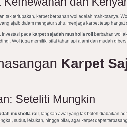
k Kemewahan dan Keny
 tak terlupakan, karpet berbahan wol adalah mahkotanya. Wol
ang ajaib dalam mengatur suhu, menjaga karpet tetap hangat 
 investasi pada
karpet sajadah musholla roll
berbahan wol ak
ngi. Wol juga memiliki sifat tahan api alami dan mudah dibers
emasangan
Karpet Sa
: Seteliti Mungkin
adah musholla roll
, langkah awal yang tak boleh diabaikan a
 jengkal, sudut, lekukan, hingga pilar, agar karpet dapat terpa