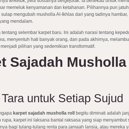
inya terketuk, jiwa sosialnya bergejolak. Ia bertekad untuk m
enar memeluk kenyamanan dan ketahanan. Pilihannya pun jatu
sulap mengubah musholla Al-Ikhlas dari yang tadinya hambar, d
 yang mendalam.
ta tentang selembar karpet baru. Ini adalah narasi tentang kepe
a, menyentuh hati banyak orang, dan pada akhirnya, melambung
menjadi pilihan yang sedemikian transformatif.
t Sajadah Musholla 
Tara untuk Setiap Sujud
engapa
karpet sajadah musholla roll
begitu diminati adalah ja
 rupa, karpet ini laksana bantal raksasa yang siap menyambut 
nya bagi tulang-tulang renta para jamaah lansia, atau merek