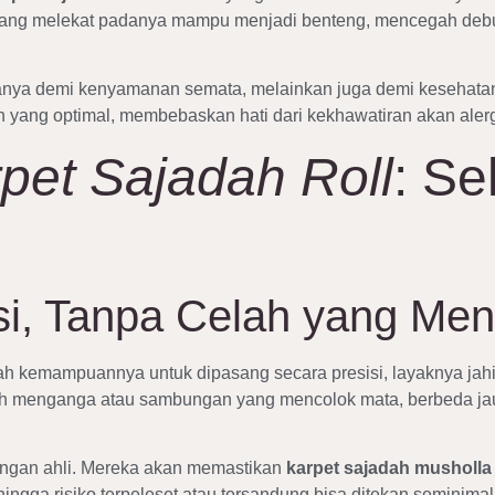
i yang melekat padanya mampu menjadi benteng, mencegah debu
anya demi kenyamanan semata, melainkan juga demi kesehatan
yang optimal, membebaskan hati dari kekhawatiran akan alergi
pet Sajadah Roll
: Se
i, Tanpa Celah yang Me
h kemampuannya untuk dipasang secara presisi, layaknya jahita
elah menganga atau sambungan yang mencolok mata, berbeda jau
ngan ahli. Mereka akan memastikan
karpet sajadah musholla 
ngga risiko terpeleset atau tersandung bisa ditekan seminima