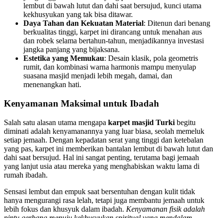
lembut di bawah lutut dan dahi saat bersujud, kunci utama
kekhusyukan yang tak bisa ditawar.
Daya Tahan dan Kekuatan Material
: Ditenun dari benang
berkualitas tinggi, karpet ini dirancang untuk menahan aus
dan robek selama bertahun-tahun, menjadikannya investasi
jangka panjang yang bijaksana.
Estetika yang Memukau
: Desain klasik, pola geometris
rumit, dan kombinasi warna harmonis mampu menyulap
suasana masjid menjadi lebih megah, damai, dan
menenangkan hati.
Kenyamanan Maksimal untuk Ibadah
Salah satu alasan utama mengapa
karpet masjid Turki
begitu
diminati adalah kenyamanannya yang luar biasa, seolah memeluk
setiap jemaah. Dengan kepadatan serat yang tinggi dan ketebalan
yang pas, karpet ini memberikan bantalan lembut di bawah lutut dan
dahi saat bersujud. Hal ini sangat penting, terutama bagi jemaah
yang lanjut usia atau mereka yang menghabiskan waktu lama di
rumah ibadah.
Sensasi lembut dan empuk saat bersentuhan dengan kulit tidak
hanya mengurangi rasa lelah, tetapi juga membantu jemaah untuk
lebih fokus dan khusyuk dalam ibadah.
Kenyamanan fisik adalah
pintu gerbang menuju kekhusyukan spiritual yang mendalam.