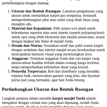
pertimbangkan dengan matang:
Ukuran dan Bentuk Ruangan
: Lakukan pengukuran yang
akurat untuk memastikan karpet pas sempurna, termasuk
mempertimbangkan pilar atau sudut yang tidak biasa yang
mungkin ada.
Material dan Kepadatan
: Pilih antara wol alami untuk
kelembutan superior atau serat sintetis (seperti polypropylene)
untuk opsi yang lebih ekonomis dan mudah perawatan, sesuai
dengan tingkat lalu lintas di masjid Anda.
Desain dan Warna
: Sesuaikan motif dan palet warna karpet
dengan arsitektur dan interior masjid secara keseluruhan untuk
menciptakan harmoni visual yang menenangkan jiwa.
Anggaran
: Tentukan anggaran Anda dan cari karpet yang
menawarkan kualitas terbaik dalam rentang harga tersebut,
tanpa mengorbankan kebutuhan dasar yang krusial.
Penyedia Terpercaya
: Beli dari distributor yang memiliki
reputasi baik, menawarkan garansi yang jelas, dan layanan
purna jual yang memadai, agar hati Anda tenang.
Pertimbangkan Ukuran dan Bentuk Ruangan
Langkah pertama dalam memilih
karpet masjid Turki
adalah
mengukur dengan cermat area yang akan dipasang, seolah Anda
seorang arsitek. Pastikan Anda memiliki dimensi yang akurat,