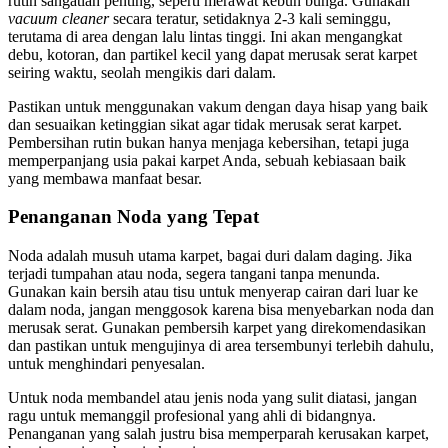
rutin sangatlah penting, seperti merawat kebun bunga. Gunakan
vacuum cleaner
secara teratur, setidaknya 2-3 kali seminggu,
terutama di area dengan lalu lintas tinggi. Ini akan mengangkat
debu, kotoran, dan partikel kecil yang dapat merusak serat karpet
seiring waktu, seolah mengikis dari dalam.
Pastikan untuk menggunakan vakum dengan daya hisap yang baik
dan sesuaikan ketinggian sikat agar tidak merusak serat karpet.
Pembersihan rutin bukan hanya menjaga kebersihan, tetapi juga
memperpanjang usia pakai karpet Anda, sebuah kebiasaan baik
yang membawa manfaat besar.
Penanganan Noda yang Tepat
Noda adalah musuh utama karpet, bagai duri dalam daging. Jika
terjadi tumpahan atau noda, segera tangani tanpa menunda.
Gunakan kain bersih atau tisu untuk menyerap cairan dari luar ke
dalam noda, jangan menggosok karena bisa menyebarkan noda dan
merusak serat. Gunakan pembersih karpet yang direkomendasikan
dan pastikan untuk mengujinya di area tersembunyi terlebih dahulu,
untuk menghindari penyesalan.
Untuk noda membandel atau jenis noda yang sulit diatasi, jangan
ragu untuk memanggil profesional yang ahli di bidangnya.
Penanganan yang salah justru bisa memperparah kerusakan karpet,