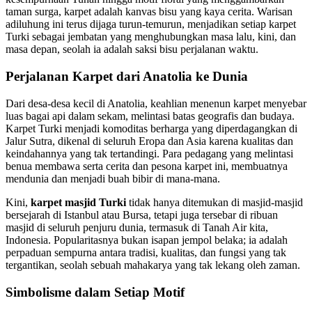
taman surga, karpet adalah kanvas bisu yang kaya cerita. Warisan
adiluhung ini terus dijaga turun-temurun, menjadikan setiap karpet
Turki sebagai jembatan yang menghubungkan masa lalu, kini, dan
masa depan, seolah ia adalah saksi bisu perjalanan waktu.
Perjalanan Karpet dari Anatolia ke Dunia
Dari desa-desa kecil di Anatolia, keahlian menenun karpet menyebar
luas bagai api dalam sekam, melintasi batas geografis dan budaya.
Karpet Turki menjadi komoditas berharga yang diperdagangkan di
Jalur Sutra, dikenal di seluruh Eropa dan Asia karena kualitas dan
keindahannya yang tak tertandingi. Para pedagang yang melintasi
benua membawa serta cerita dan pesona karpet ini, membuatnya
mendunia dan menjadi buah bibir di mana-mana.
Kini,
karpet masjid Turki
tidak hanya ditemukan di masjid-masjid
bersejarah di Istanbul atau Bursa, tetapi juga tersebar di ribuan
masjid di seluruh penjuru dunia, termasuk di Tanah Air kita,
Indonesia. Popularitasnya bukan isapan jempol belaka; ia adalah
perpaduan sempurna antara tradisi, kualitas, dan fungsi yang tak
tergantikan, seolah sebuah mahakarya yang tak lekang oleh zaman.
Simbolisme dalam Setiap Motif