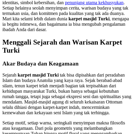
identitas, simbol kebersihan, dan
penunjang utama kekhusyukan
.
Setiap helainya seolah menyimpan cerita, warisan budaya yang tak
termakan usia, dan komitmen pada kualitas yang tak ada duanya.
Mari kita selami lebih dalam dunia
karpet masjid Turki
, mengapa
ia begitu istimewa, dan bagaimana ia bisa mengubah pengalaman
ibadah Anda dari dasar.
Menggali Sejarah dan Warisan Karpet
Turki
Akar Budaya dan Keagamaan
Sejarah
karpet masjid Turki
tak bisa dipisahkan dari peradaban
Islam dan budaya Anatolia yang kaya raya. Sejak berabad-abad
silam, tenun karpet telah menjadi bagian tak terpisahkan dari
kehidupan masyarakat Turki, bukan hanya sebagai kebutuhan
rumah tangga, tetapi juga sebagai ekspresi seni dan spiritualitas yang
mendalam. Masjid-masjid agung di seluruh kekaisaran Ottoman
selalu dihiasi dengan karpet-karpet indah, mencerminkan
kemewahan dan kekayaan seni Islam yang tak terhingga.
Setiap motif, setiap warna, seringkali menyimpan makna filosofis
atau keagamaan. Dari pola geometris yang melambangkan
kesempurnaan Tuhan hingga motif floral yang menggambarkan