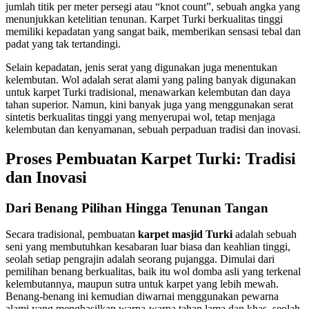
jumlah titik per meter persegi atau “knot count”, sebuah angka yang
menunjukkan ketelitian tenunan. Karpet Turki berkualitas tinggi
memiliki kepadatan yang sangat baik, memberikan sensasi tebal dan
padat yang tak tertandingi.
Selain kepadatan, jenis serat yang digunakan juga menentukan
kelembutan. Wol adalah serat alami yang paling banyak digunakan
untuk karpet Turki tradisional, menawarkan kelembutan dan daya
tahan superior. Namun, kini banyak juga yang menggunakan serat
sintetis berkualitas tinggi yang menyerupai wol, tetap menjaga
kelembutan dan kenyamanan, sebuah perpaduan tradisi dan inovasi.
Proses Pembuatan Karpet Turki: Tradisi
dan Inovasi
Dari Benang Pilihan Hingga Tenunan Tangan
Secara tradisional, pembuatan
karpet masjid Turki
adalah sebuah
seni yang membutuhkan kesabaran luar biasa dan keahlian tinggi,
seolah setiap pengrajin adalah seorang pujangga. Dimulai dari
pemilihan benang berkualitas, baik itu wol domba asli yang terkenal
kelembutannya, maupun sutra untuk karpet yang lebih mewah.
Benang-benang ini kemudian diwarnai menggunakan pewarna
alami yang menghasilkan warna-warna tahan lama dan khas, seolah