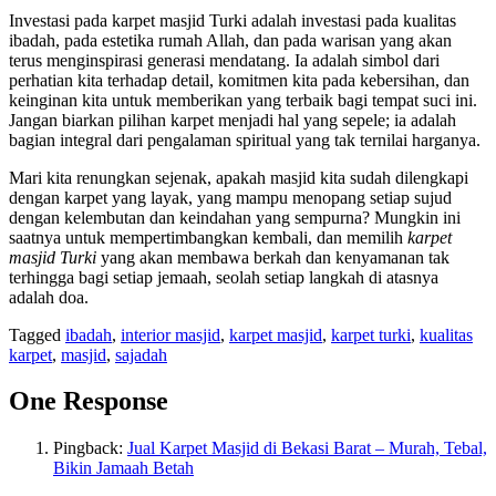
Investasi pada karpet masjid Turki adalah investasi pada kualitas
ibadah, pada estetika rumah Allah, dan pada warisan yang akan
terus menginspirasi generasi mendatang. Ia adalah simbol dari
perhatian kita terhadap detail, komitmen kita pada kebersihan, dan
keinginan kita untuk memberikan yang terbaik bagi tempat suci ini.
Jangan biarkan pilihan karpet menjadi hal yang sepele; ia adalah
bagian integral dari pengalaman spiritual yang tak ternilai harganya.
Mari kita renungkan sejenak, apakah masjid kita sudah dilengkapi
dengan karpet yang layak, yang mampu menopang setiap sujud
dengan kelembutan dan keindahan yang sempurna? Mungkin ini
saatnya untuk mempertimbangkan kembali, dan memilih
karpet
masjid Turki
yang akan membawa berkah dan kenyamanan tak
terhingga bagi setiap jemaah, seolah setiap langkah di atasnya
adalah doa.
Tagged
ibadah
,
interior masjid
,
karpet masjid
,
karpet turki
,
kualitas
karpet
,
masjid
,
sajadah
One Response
Pingback:
Jual Karpet Masjid di Bekasi Barat – Murah, Tebal,
Bikin Jamaah Betah