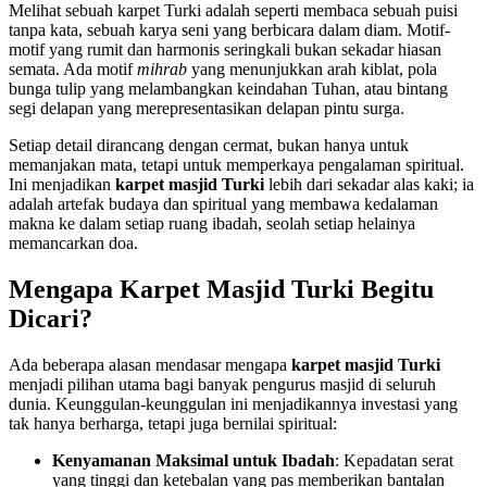
Melihat sebuah karpet Turki adalah seperti membaca sebuah puisi
tanpa kata, sebuah karya seni yang berbicara dalam diam. Motif-
motif yang rumit dan harmonis seringkali bukan sekadar hiasan
semata. Ada motif
mihrab
yang menunjukkan arah kiblat, pola
bunga tulip yang melambangkan keindahan Tuhan, atau bintang
segi delapan yang merepresentasikan delapan pintu surga.
Setiap detail dirancang dengan cermat, bukan hanya untuk
memanjakan mata, tetapi untuk memperkaya pengalaman spiritual.
Ini menjadikan
karpet masjid Turki
lebih dari sekadar alas kaki; ia
adalah artefak budaya dan spiritual yang membawa kedalaman
makna ke dalam setiap ruang ibadah, seolah setiap helainya
memancarkan doa.
Mengapa Karpet Masjid Turki Begitu
Dicari?
Ada beberapa alasan mendasar mengapa
karpet masjid Turki
menjadi pilihan utama bagi banyak pengurus masjid di seluruh
dunia. Keunggulan-keunggulan ini menjadikannya investasi yang
tak hanya berharga, tetapi juga bernilai spiritual:
Kenyamanan Maksimal untuk Ibadah
: Kepadatan serat
yang tinggi dan ketebalan yang pas memberikan bantalan