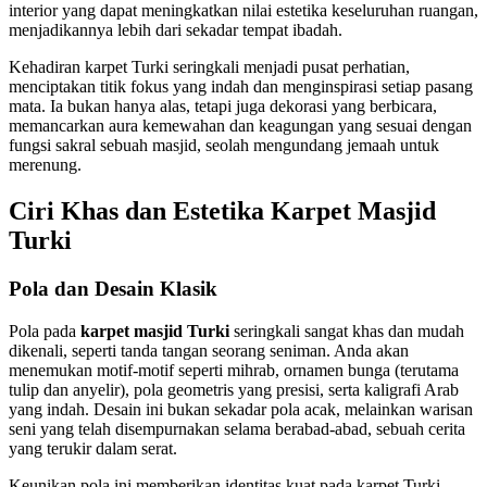
interior yang dapat meningkatkan nilai estetika keseluruhan ruangan,
menjadikannya lebih dari sekadar tempat ibadah.
Kehadiran karpet Turki seringkali menjadi pusat perhatian,
menciptakan titik fokus yang indah dan menginspirasi setiap pasang
mata. Ia bukan hanya alas, tetapi juga dekorasi yang berbicara,
memancarkan aura kemewahan dan keagungan yang sesuai dengan
fungsi sakral sebuah masjid, seolah mengundang jemaah untuk
merenung.
Ciri Khas dan Estetika Karpet Masjid
Turki
Pola dan Desain Klasik
Pola pada
karpet masjid Turki
seringkali sangat khas dan mudah
dikenali, seperti tanda tangan seorang seniman. Anda akan
menemukan motif-motif seperti mihrab, ornamen bunga (terutama
tulip dan anyelir), pola geometris yang presisi, serta kaligrafi Arab
yang indah. Desain ini bukan sekadar pola acak, melainkan warisan
seni yang telah disempurnakan selama berabad-abad, sebuah cerita
yang terukir dalam serat.
Keunikan pola ini memberikan identitas kuat pada karpet Turki,