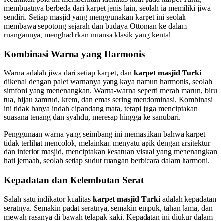
membuatnya berbeda dari karpet jenis lain, seolah ia memiliki jiwa
sendiri. Setiap masjid yang menggunakan karpet ini seolah
membawa sepotong sejarah dan budaya Ottoman ke dalam
ruangannya, menghadirkan nuansa klasik yang kental.
Kombinasi Warna yang Harmonis
Warna adalah jiwa dari setiap karpet, dan
karpet masjid Turki
dikenal dengan palet warnanya yang kaya namun harmonis, seolah
simfoni yang menenangkan. Warna-warna seperti merah marun, biru
tua, hijau zamrud, krem, dan emas sering mendominasi. Kombinasi
ini tidak hanya indah dipandang mata, tetapi juga menciptakan
suasana tenang dan syahdu, meresap hingga ke sanubari.
Penggunaan warna yang seimbang ini memastikan bahwa karpet
tidak terlihat mencolok, melainkan menyatu apik dengan arsitektur
dan interior masjid, menciptakan kesatuan visual yang menenangkan
hati jemaah, seolah setiap sudut ruangan berbicara dalam harmoni.
Kepadatan dan Kelembutan Serat
Salah satu indikator kualitas
karpet masjid Turki
adalah kepadatan
seratnya. Semakin padat seratnya, semakin empuk, tahan lama, dan
mewah rasanya di bawah telapak kaki. Kepadatan ini diukur dalam