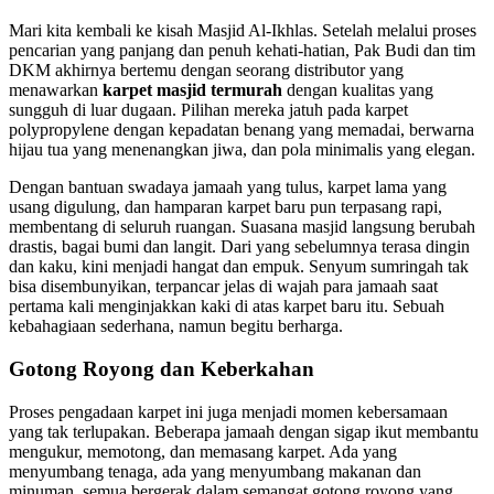
Mari kita kembali ke kisah Masjid Al-Ikhlas. Setelah melalui proses
pencarian yang panjang dan penuh kehati-hatian, Pak Budi dan tim
DKM akhirnya bertemu dengan seorang distributor yang
menawarkan
karpet masjid termurah
dengan kualitas yang
sungguh di luar dugaan. Pilihan mereka jatuh pada karpet
polypropylene dengan kepadatan benang yang memadai, berwarna
hijau tua yang menenangkan jiwa, dan pola minimalis yang elegan.
Dengan bantuan swadaya jamaah yang tulus, karpet lama yang
usang digulung, dan hamparan karpet baru pun terpasang rapi,
membentang di seluruh ruangan. Suasana masjid langsung berubah
drastis, bagai bumi dan langit. Dari yang sebelumnya terasa dingin
dan kaku, kini menjadi hangat dan empuk. Senyum sumringah tak
bisa disembunyikan, terpancar jelas di wajah para jamaah saat
pertama kali menginjakkan kaki di atas karpet baru itu. Sebuah
kebahagiaan sederhana, namun begitu berharga.
Gotong Royong dan Keberkahan
Proses pengadaan karpet ini juga menjadi momen kebersamaan
yang tak terlupakan. Beberapa jamaah dengan sigap ikut membantu
mengukur, memotong, dan memasang karpet. Ada yang
menyumbang tenaga, ada yang menyumbang makanan dan
minuman, semua bergerak dalam semangat gotong royong yang