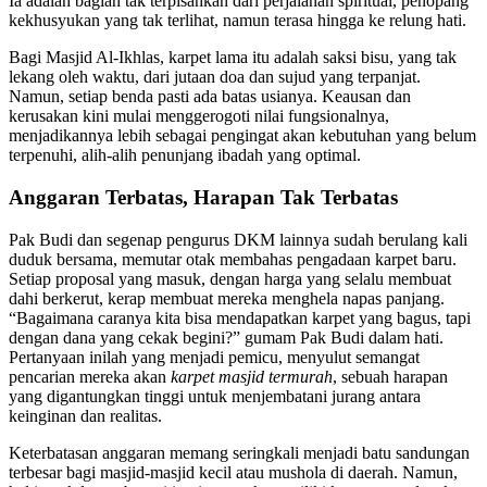
Ia adalah bagian tak terpisahkan dari perjalanan spiritual, penopang
kekhusyukan yang tak terlihat, namun terasa hingga ke relung hati.
Bagi Masjid Al-Ikhlas, karpet lama itu adalah saksi bisu, yang tak
lekang oleh waktu, dari jutaan doa dan sujud yang terpanjat.
Namun, setiap benda pasti ada batas usianya. Keausan dan
kerusakan kini mulai menggerogoti nilai fungsionalnya,
menjadikannya lebih sebagai pengingat akan kebutuhan yang belum
terpenuhi, alih-alih penunjang ibadah yang optimal.
Anggaran Terbatas, Harapan Tak Terbatas
Pak Budi dan segenap pengurus DKM lainnya sudah berulang kali
duduk bersama, memutar otak membahas pengadaan karpet baru.
Setiap proposal yang masuk, dengan harga yang selalu membuat
dahi berkerut, kerap membuat mereka menghela napas panjang.
“Bagaimana caranya kita bisa mendapatkan karpet yang bagus, tapi
dengan dana yang cekak begini?” gumam Pak Budi dalam hati.
Pertanyaan inilah yang menjadi pemicu, menyulut semangat
pencarian mereka akan
karpet masjid termurah
, sebuah harapan
yang digantungkan tinggi untuk menjembatani jurang antara
keinginan dan realitas.
Keterbatasan anggaran memang seringkali menjadi batu sandungan
terbesar bagi masjid-masjid kecil atau mushola di daerah. Namun,