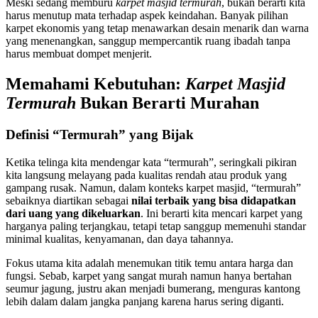
Meski sedang memburu
karpet masjid termurah
, bukan berarti kita
harus menutup mata terhadap aspek keindahan. Banyak pilihan
karpet ekonomis yang tetap menawarkan desain menarik dan warna
yang menenangkan, sanggup mempercantik ruang ibadah tanpa
harus membuat dompet menjerit.
Memahami Kebutuhan:
Karpet Masjid
Termurah
Bukan Berarti Murahan
Definisi “Termurah” yang Bijak
Ketika telinga kita mendengar kata “termurah”, seringkali pikiran
kita langsung melayang pada kualitas rendah atau produk yang
gampang rusak. Namun, dalam konteks karpet masjid, “termurah”
sebaiknya diartikan sebagai
nilai terbaik yang bisa didapatkan
dari uang yang dikeluarkan
. Ini berarti kita mencari karpet yang
harganya paling terjangkau, tetapi tetap sanggup memenuhi standar
minimal kualitas, kenyamanan, dan daya tahannya.
Fokus utama kita adalah menemukan titik temu antara harga dan
fungsi. Sebab, karpet yang sangat murah namun hanya bertahan
seumur jagung, justru akan menjadi bumerang, menguras kantong
lebih dalam dalam jangka panjang karena harus sering diganti.