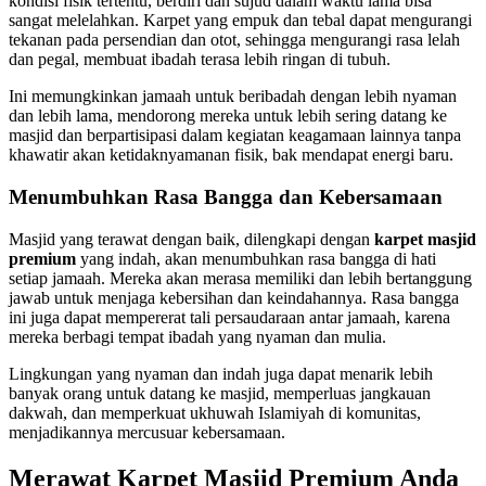
kondisi fisik tertentu, berdiri dan sujud dalam waktu lama bisa
sangat melelahkan. Karpet yang empuk dan tebal dapat mengurangi
tekanan pada persendian dan otot, sehingga mengurangi rasa lelah
dan pegal, membuat ibadah terasa lebih ringan di tubuh.
Ini memungkinkan jamaah untuk beribadah dengan lebih nyaman
dan lebih lama, mendorong mereka untuk lebih sering datang ke
masjid dan berpartisipasi dalam kegiatan keagamaan lainnya tanpa
khawatir akan ketidaknyamanan fisik, bak mendapat energi baru.
Menumbuhkan Rasa Bangga dan Kebersamaan
Masjid yang terawat dengan baik, dilengkapi dengan
karpet masjid
premium
yang indah, akan menumbuhkan rasa bangga di hati
setiap jamaah. Mereka akan merasa memiliki dan lebih bertanggung
jawab untuk menjaga kebersihan dan keindahannya. Rasa bangga
ini juga dapat mempererat tali persaudaraan antar jamaah, karena
mereka berbagi tempat ibadah yang nyaman dan mulia.
Lingkungan yang nyaman dan indah juga dapat menarik lebih
banyak orang untuk datang ke masjid, memperluas jangkauan
dakwah, dan memperkuat ukhuwah Islamiyah di komunitas,
menjadikannya mercusuar kebersamaan.
Merawat Karpet Masjid Premium Anda