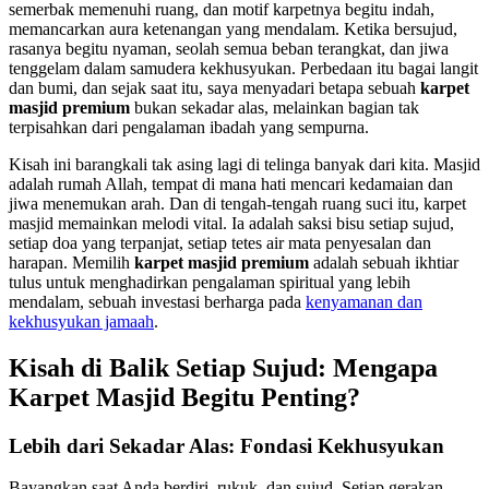
semerbak memenuhi ruang, dan motif karpetnya begitu indah,
memancarkan aura ketenangan yang mendalam. Ketika bersujud,
rasanya begitu nyaman, seolah semua beban terangkat, dan jiwa
tenggelam dalam samudera kekhusyukan. Perbedaan itu bagai langit
dan bumi, dan sejak saat itu, saya menyadari betapa sebuah
karpet
masjid premium
bukan sekadar alas, melainkan bagian tak
terpisahkan dari pengalaman ibadah yang sempurna.
Kisah ini barangkali tak asing lagi di telinga banyak dari kita. Masjid
adalah rumah Allah, tempat di mana hati mencari kedamaian dan
jiwa menemukan arah. Dan di tengah-tengah ruang suci itu, karpet
masjid memainkan melodi vital. Ia adalah saksi bisu setiap sujud,
setiap doa yang terpanjat, setiap tetes air mata penyesalan dan
harapan. Memilih
karpet masjid premium
adalah sebuah ikhtiar
tulus untuk menghadirkan pengalaman spiritual yang lebih
mendalam, sebuah investasi berharga pada
kenyamanan dan
kekhusyukan jamaah
.
Kisah di Balik Setiap Sujud: Mengapa
Karpet Masjid Begitu Penting?
Lebih dari Sekadar Alas: Fondasi Kekhusyukan
Bayangkan saat Anda berdiri, rukuk, dan sujud. Setiap gerakan