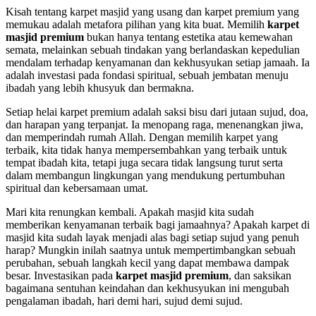
Kisah tentang karpet masjid yang usang dan karpet premium yang
memukau adalah metafora pilihan yang kita buat. Memilih
karpet
masjid premium
bukan hanya tentang estetika atau kemewahan
semata, melainkan sebuah tindakan yang berlandaskan kepedulian
mendalam terhadap kenyamanan dan kekhusyukan setiap jamaah. Ia
adalah investasi pada fondasi spiritual, sebuah jembatan menuju
ibadah yang lebih khusyuk dan bermakna.
Setiap helai karpet premium adalah saksi bisu dari jutaan sujud, doa,
dan harapan yang terpanjat. Ia menopang raga, menenangkan jiwa,
dan memperindah rumah Allah. Dengan memilih karpet yang
terbaik, kita tidak hanya mempersembahkan yang terbaik untuk
tempat ibadah kita, tetapi juga secara tidak langsung turut serta
dalam membangun lingkungan yang mendukung pertumbuhan
spiritual dan kebersamaan umat.
Mari kita renungkan kembali. Apakah masjid kita sudah
memberikan kenyamanan terbaik bagi jamaahnya? Apakah karpet di
masjid kita sudah layak menjadi alas bagi setiap sujud yang penuh
harap? Mungkin inilah saatnya untuk mempertimbangkan sebuah
perubahan, sebuah langkah kecil yang dapat membawa dampak
besar. Investasikan pada
karpet masjid premium
, dan saksikan
bagaimana sentuhan keindahan dan kekhusyukan ini mengubah
pengalaman ibadah, hari demi hari, sujud demi sujud.