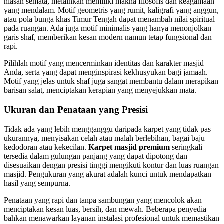
hiasan semata, melainkan memiliki makna filosofis dan keagamaan
yang mendalam. Motif geometris yang rumit, kaligrafi yang anggun,
atau pola bunga khas Timur Tengah dapat menambah nilai spiritual
pada ruangan. Ada juga motif minimalis yang hanya menonjolkan
garis shaf, memberikan kesan modern namun tetap fungsional dan
rapi.
Pilihlah motif yang mencerminkan identitas dan karakter masjid
Anda, serta yang dapat menginspirasi kekhusyukan bagi jamaah.
Motif yang jelas untuk shaf juga sangat membantu dalam merapikan
barisan salat, menciptakan kerapian yang menyejukkan mata.
Ukuran dan Penataan yang Presisi
Tidak ada yang lebih mengganggu daripada karpet yang tidak pas
ukurannya, menyisakan celah atau malah berlebihan, bagai baju
kedodoran atau kekecilan.
Karpet masjid premium
seringkali
tersedia dalam gulungan panjang yang dapat dipotong dan
disesuaikan dengan presisi tinggi mengikuti kontur dan luas ruangan
masjid. Pengukuran yang akurat adalah kunci untuk mendapatkan
hasil yang sempurna.
Penataan yang rapi dan tanpa sambungan yang mencolok akan
menciptakan kesan luas, bersih, dan mewah. Beberapa penyedia
bahkan menawarkan layanan instalasi profesional untuk memastikan