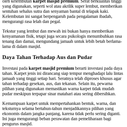
oleh kelembutan
karpet masjid premium
. Serat berkualitas tinggi
yang digunakan, seperti wol atau akrilik super lembut, memberikan
sentuhan sehalus sutra dan senyaman bantal di telapak kaki.
Kelembutan ini sangat berpengaruh pada pengalaman ibadah,
mengurangi rasa lelah dan pegal.
Tekstur yang lembut dan mewah ini bukan hanya memberikan
kenyamanan fisik, tetapi juga secara psikologis menumbuhkan rasa
tenang dan damai, mengundang jamaah untuk lebih betah berlama-
lama di dalam masjid.
Daya Tahan Terhadap Aus dan Pudar
Investasi pada
karpet masjid premium
berarti investasi pada daya
tahan. Karpet jenis ini dirancang siap tempur menghadapi lalu lintas
jamaah yang tinggi setiap hari. Seratnya telah diproses khusus agar
tahan terhadap gesekan, aus, dan tekanan. Selain itu, pewarna
pilihan yang digunakan memastikan warna karpet tidak mudah
pudar meskipun terpapar sinar matahari atau sering dibersihkan.
Kemampuan karpet untuk mempertahankan bentuk, warna, dan
teksturnya selama bertahun-tahun menjadikannya pilihan yang
ekonomis dalam jangka panjang, karena tidak perlu sering diganti.
Ini juga mengurangi beban perawatan dan pemeliharaan bagi
pengurus masjid.