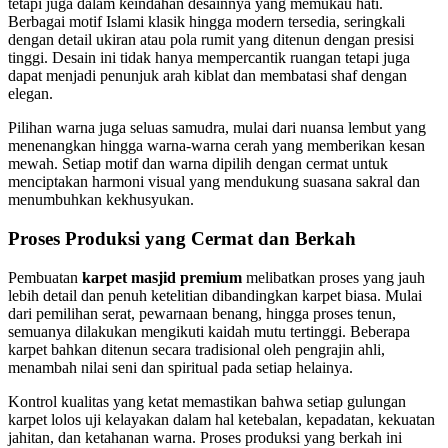
tetapi juga dalam keindahan desainnya yang memukau hati.
Berbagai motif Islami klasik hingga modern tersedia, seringkali
dengan detail ukiran atau pola rumit yang ditenun dengan presisi
tinggi. Desain ini tidak hanya mempercantik ruangan tetapi juga
dapat menjadi penunjuk arah kiblat dan membatasi shaf dengan
elegan.
Pilihan warna juga seluas samudra, mulai dari nuansa lembut yang
menenangkan hingga warna-warna cerah yang memberikan kesan
mewah. Setiap motif dan warna dipilih dengan cermat untuk
menciptakan harmoni visual yang mendukung suasana sakral dan
menumbuhkan kekhusyukan.
Proses Produksi yang Cermat dan Berkah
Pembuatan
karpet masjid premium
melibatkan proses yang jauh
lebih detail dan penuh ketelitian dibandingkan karpet biasa. Mulai
dari pemilihan serat, pewarnaan benang, hingga proses tenun,
semuanya dilakukan mengikuti kaidah mutu tertinggi. Beberapa
karpet bahkan ditenun secara tradisional oleh pengrajin ahli,
menambah nilai seni dan spiritual pada setiap helainya.
Kontrol kualitas yang ketat memastikan bahwa setiap gulungan
karpet lolos uji kelayakan dalam hal ketebalan, kepadatan, kekuatan
jahitan, dan ketahanan warna. Proses produksi yang berkah ini