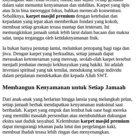
dalam salat menuntut kenyamanan dan stabilitas. Karpet yang tipis
atau licin bisa merenggut fokus, bahkan memecah konsentrasi.
Sebaliknya,
karpet masjid premium
dengan ketebalan dan
kepadatan yang tepat akan memberikan fondasi yang kokoh,
membuat setiap gerakan terasa mantap dan tenteram. Ini
memungkinkan jamaah untuk lebih larut dalam bacaan dan makna
salat, tanpa terganggu oleh ketidaknyamanan fisik.
Ia bukan hanya penutup lantai, melainkan penopang bagi raga dan
jiwa. Dengan karpet yang berkualitas, setiap jamaah dapat
merasakan ketenteraman yang meresap, seolah-olah karpet tersebut
menjadi jembatan menuju kekhusyukan yang hakiki. Ini adalah
investasi spiritual yang tak ternilai, mendukung setiap individu
dalam perjalanan mendekatkan diri kepada Allah SWT.
Membangun Kenyamanan untuk Setiap Jamaah
Dari anak-anak yang berlarian hingga lansia yang melangkah pelan,
setiap jamaah berhak mendapatkan kenyamanan maksimal saat
beribadah. Karpet yang empuk dan lembut bak oase bagi mereka
yang memiliki masalah persendian atau membutuhkan dukungan
ekstra saat duduk tasyahud. Kelembutan
karpet masjid premium
dapat mengurangi tekanan pada lutut dan pergelangan kaki,
membuat ibadah terasa lebih ringan dan menyenangkan.