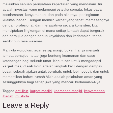
melainkan sebuah pernyataan kepedulian yang mendalam. Ini
adalah investasi yang melampaui estetika semata, fokus pada
keselamatan, kenyamanan, dan pada akhirnya, peningkatan
kualitas ibadah. Dengan memilih karpet yang tepat, memasangnya
dengan profesional, dan merawatnya secara konsisten, kita
menciptakan lingkungan di mana setiap jamaah dapat bergerak
dan bersujud dengan penuh keyakinan dan kedamaian, tanpa
sedikit pun rasa was-was.
Mari kita wujudkan, agar setiap masjid bukan hanya menjadi
tempat bersujud, tetapi juga benteng keamanan dan oase
ketenangan bagi seluruh umat. Keputusan untuk mengadopsi
karpet masjid anti licin
adalah langkah kecil dengan dampak
besar, sebuah ajakan untuk berubah, untuk lebih peduli, dan untuk
memastikan bahwa rumah Allah adalah pelabuhan aman yang
sesungguhnya bagi setiap jiwa yang mencari kedamaian-Nya.
Tagged
anti licin
,
karpet masjid
,
keamanan masjid
,
kenyamanan
ibadah
,
mushola
Leave a Reply