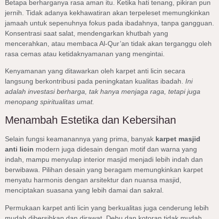
Betapa berharganya rasa aman itu. Ketika hati tenang, pikiran pun
jernih. Tidak adanya kekhawatiran akan terpeleset memungkinkan
jamaah untuk sepenuhnya fokus pada ibadahnya, tanpa gangguan.
Konsentrasi saat salat, mendengarkan khutbah yang
mencerahkan, atau membaca Al-Qur’an tidak akan terganggu oleh
rasa cemas atau ketidaknyamanan yang mengintai.
Kenyamanan yang ditawarkan oleh karpet anti licin secara
langsung berkontribusi pada peningkatan kualitas ibadah.
Ini
adalah investasi berharga, tak hanya menjaga raga, tetapi juga
menopang spiritualitas umat.
Menambah Estetika dan Kebersihan
Selain fungsi keamanannya yang prima, banyak
karpet masjid
anti licin
modern juga didesain dengan motif dan warna yang
indah, mampu menyulap interior masjid menjadi lebih indah dan
berwibawa. Pilihan desain yang beragam memungkinkan karpet
menyatu harmonis dengan arsitektur dan nuansa masjid,
menciptakan suasana yang lebih damai dan sakral.
Permukaan karpet anti licin yang berkualitas juga cenderung lebih
mudah dibersihkan dan dirawat. Debu dan kotoran tidak mudah