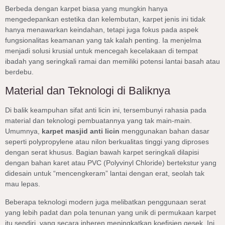
Berbeda dengan karpet biasa yang mungkin hanya
mengedepankan estetika dan kelembutan, karpet jenis ini tidak
hanya menawarkan keindahan, tetapi juga fokus pada aspek
fungsionalitas keamanan yang tak kalah penting. Ia menjelma
menjadi solusi krusial untuk mencegah kecelakaan di tempat
ibadah yang seringkali ramai dan memiliki potensi lantai basah atau
berdebu.
Material dan Teknologi di Baliknya
Di balik keampuhan sifat anti licin ini, tersembunyi rahasia pada
material dan teknologi pembuatannya yang tak main-main.
Umumnya,
karpet masjid anti licin
menggunakan bahan dasar
seperti polypropylene atau nilon berkualitas tinggi yang diproses
dengan serat khusus. Bagian bawah karpet seringkali dilapisi
dengan bahan karet atau PVC (Polyvinyl Chloride) bertekstur yang
didesain untuk “mencengkeram” lantai dengan erat, seolah tak
mau lepas.
Beberapa teknologi modern juga melibatkan penggunaan serat
yang lebih padat dan pola tenunan yang unik di permukaan karpet
itu sendiri, yang secara inheren meningkatkan koefisien gesek. Ini