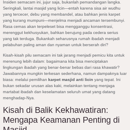
Insiden semacam ini, jujur saja, bukanlah pemandangan langka.
Seringkali, lantai masjid yang licin—entah karena sisa air wudhu
yang tercecer, debu yang membandel, atau bahkan jenis karpet
yang kurang mumpuni—menjelma menjadi ancaman tersembunyi.
Rasa cemas akan terpeleset bisa mengganggu konsentrasi,
merenggut kekhusyukan, bahkan berujung pada cedera serius
yang tak terduga. Bukankah seharusnya rumah ibadah menjadi
pelabuhan paling aman dan nyaman untuk berserah diri?
Kisah-kisah pilu semacam ini tak jarang menjadi pemicu kita untuk
merenung lebih dalam: bagaimana kita bisa menciptakan
lingkungan ibadah yang benar-benar bebas dari rasa khawatir?
Jawabannya mungkin terkesan sederhana, namun dampaknya luar
biasa: melalui pemilihan
karpet masjid anti licin
yang tepat. Ini
bukan sekadar urusan alas kaki, melainkan tentang menjaga
martabat ibadah dan keselamatan seluruh umat yang datang
menghadap-Nya.
Kisah di Balik Kekhawatiran:
Mengapa Keamanan Penting di
Masjid