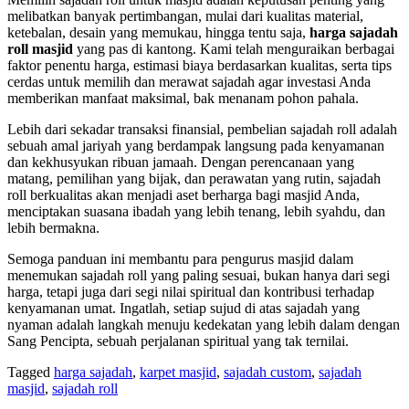
melibatkan banyak pertimbangan, mulai dari kualitas material,
ketebalan, desain yang memukau, hingga tentu saja,
harga sajadah
roll masjid
yang pas di kantong. Kami telah menguraikan berbagai
faktor penentu harga, estimasi biaya berdasarkan kualitas, serta tips
cerdas untuk memilih dan merawat sajadah agar investasi Anda
memberikan manfaat maksimal, bak menanam pohon pahala.
Lebih dari sekadar transaksi finansial, pembelian sajadah roll adalah
sebuah amal jariyah yang berdampak langsung pada kenyamanan
dan kekhusyukan ribuan jamaah. Dengan perencanaan yang
matang, pemilihan yang bijak, dan perawatan yang rutin, sajadah
roll berkualitas akan menjadi aset berharga bagi masjid Anda,
menciptakan suasana ibadah yang lebih tenang, lebih syahdu, dan
lebih bermakna.
Semoga panduan ini membantu para pengurus masjid dalam
menemukan sajadah roll yang paling sesuai, bukan hanya dari segi
harga, tetapi juga dari segi nilai spiritual dan kontribusi terhadap
kenyamanan umat. Ingatlah, setiap sujud di atas sajadah yang
nyaman adalah langkah menuju kedekatan yang lebih dalam dengan
Sang Pencipta, sebuah perjalanan spiritual yang tak ternilai.
Tagged
harga sajadah
,
karpet masjid
,
sajadah custom
,
sajadah
masjid
,
sajadah roll