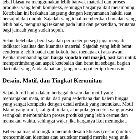
tebal biasanya menggunakan lebih banyak material dan proses
produksi yang lebih kompleks, sehingga harganya ikut melambung.
Ketebalan ini berkaitan langsung dengan kenyamanan hakiki saat
bersujud dan duduk. Sajadah yang tebal memberikan bantalan yang
lebih baik, mengurangi tekanan pada lutut dan persendian, terutama
bagi jamaah yang sudah sepuh.
Selain ketebalan, berat sajadah per meter persegi juga menjadi
indikator kualitas dan kuantitas material. Sajadah yang lebih berat
cenderung lebih padat dan kokoh, bak menapak di atas awan.
Ketika membandingkan
harga sajadah roll masjid
, pastikan untuk
mempertimbangkan aspek ketebalan dan berat ini sebagai bagian
dari nilai yang Anda dapatkan, jangan sampai tertipu kemasan.
Desain, Motif, dan Tingkat Kerumitan
Sajadah roll hadir dalam berbagai desain dan motif yang
memanjakan mata, mulai dari yang sederhana dan kalem hingga
yang sangat kompleks dengan detail artistik yang memukau. Motif
Islami yang rumit, kaligrafi indah, atau pola geometris yang presisi
seringkali membutuhkan proses produksi yang lebih cermat dan
memakan waktu, sehingga wajar jika harganya ikut meningkat.
Beberapa masjid mungkin memilih desain khusus (custom) untuk
mencerminkan identitas atau arsitektur masjid mereka yang unik.