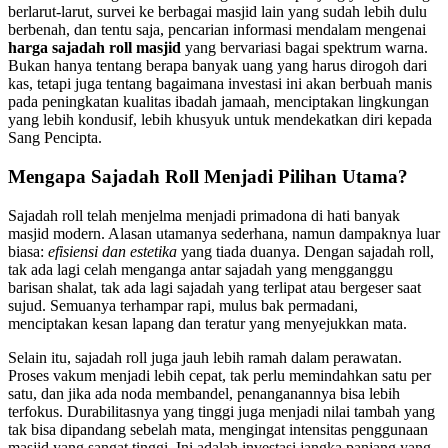
berlarut-larut, survei ke berbagai masjid lain yang sudah lebih dulu
berbenah, dan tentu saja, pencarian informasi mendalam mengenai
harga sajadah roll masjid
yang bervariasi bagai spektrum warna.
Bukan hanya tentang berapa banyak uang yang harus dirogoh dari
kas, tetapi juga tentang bagaimana investasi ini akan berbuah manis
pada peningkatan kualitas ibadah jamaah, menciptakan lingkungan
yang lebih kondusif, lebih khusyuk untuk mendekatkan diri kepada
Sang Pencipta.
Mengapa Sajadah Roll Menjadi Pilihan Utama?
Sajadah roll telah menjelma menjadi primadona di hati banyak
masjid modern. Alasan utamanya sederhana, namun dampaknya luar
biasa:
efisiensi dan estetika
yang tiada duanya. Dengan sajadah roll,
tak ada lagi celah menganga antar sajadah yang mengganggu
barisan shalat, tak ada lagi sajadah yang terlipat atau bergeser saat
sujud. Semuanya terhampar rapi, mulus bak permadani,
menciptakan kesan lapang dan teratur yang menyejukkan mata.
Selain itu, sajadah roll juga jauh lebih ramah dalam perawatan.
Proses vakum menjadi lebih cepat, tak perlu memindahkan satu per
satu, dan jika ada noda membandel, penanganannya bisa lebih
terfokus. Durabilitasnya yang tinggi juga menjadi nilai tambah yang
tak bisa dipandang sebelah mata, mengingat intensitas penggunaan
masjid yang sangat tinggi. Ini adalah investasi jangka panjang yang