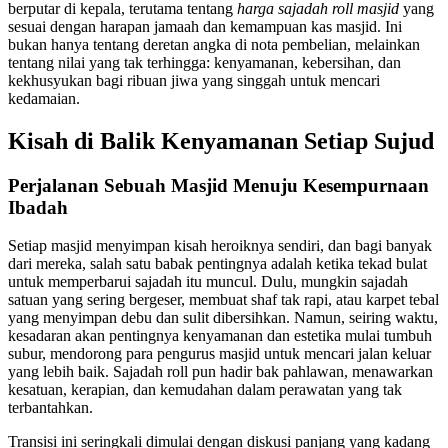
berputar di kepala, terutama tentang
harga sajadah roll masjid
yang
sesuai dengan harapan jamaah dan kemampuan kas masjid. Ini
bukan hanya tentang deretan angka di nota pembelian, melainkan
tentang nilai yang tak terhingga: kenyamanan, kebersihan, dan
kekhusyukan bagi ribuan jiwa yang singgah untuk mencari
kedamaian.
Kisah di Balik Kenyamanan Setiap Sujud
Perjalanan Sebuah Masjid Menuju Kesempurnaan
Ibadah
Setiap masjid menyimpan kisah heroiknya sendiri, dan bagi banyak
dari mereka, salah satu babak pentingnya adalah ketika tekad bulat
untuk memperbarui sajadah itu muncul. Dulu, mungkin sajadah
satuan yang sering bergeser, membuat shaf tak rapi, atau karpet tebal
yang menyimpan debu dan sulit dibersihkan. Namun, seiring waktu,
kesadaran akan pentingnya kenyamanan dan estetika mulai tumbuh
subur, mendorong para pengurus masjid untuk mencari jalan keluar
yang lebih baik. Sajadah roll pun hadir bak pahlawan, menawarkan
kesatuan, kerapian, dan kemudahan dalam perawatan yang tak
terbantahkan.
Transisi ini seringkali dimulai dengan diskusi panjang yang kadang