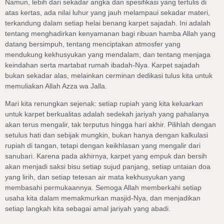
Namun, lebih dari sekadar angka dan spesifikasi yang tertulis di
atas kertas, ada nilai luhur yang jauh melampaui sekadar materi,
terkandung dalam setiap helai benang karpet sajadah. Ini adalah
tentang menghadirkan kenyamanan bagi ribuan hamba Allah yang
datang bersimpuh, tentang menciptakan atmosfer yang
mendukung kekhusyukan yang mendalam, dan tentang menjaga
keindahan serta martabat rumah ibadah-Nya. Karpet sajadah
bukan sekadar alas, melainkan cerminan dedikasi tulus kita untuk
memuliakan Allah Azza wa Jalla.
Mari kita renungkan sejenak: setiap rupiah yang kita keluarkan
untuk karpet berkualitas adalah sedekah jariyah yang pahalanya
akan terus mengalir, tak terputus hingga hari akhir. Pilihlah dengan
setulus hati dan sebijak mungkin, bukan hanya dengan kalkulasi
rupiah di tangan, tetapi dengan keikhlasan yang mengalir dari
sanubari. Karena pada akhirnya, karpet yang empuk dan bersih
akan menjadi saksi bisu setiap sujud panjang, setiap untaian doa
yang lirih, dan setiap tetesan air mata kekhusyukan yang
membasahi permukaannya. Semoga Allah memberkahi setiap
usaha kita dalam memakmurkan masjid-Nya, dan menjadikan
setiap langkah kita sebagai amal jariyah yang abadi.