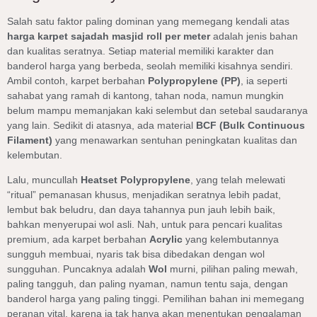
Salah satu faktor paling dominan yang memegang kendali atas
harga karpet sajadah masjid roll per meter
adalah jenis bahan
dan kualitas seratnya. Setiap material memiliki karakter dan
banderol harga yang berbeda, seolah memiliki kisahnya sendiri.
Ambil contoh, karpet berbahan
Polypropylene (PP)
, ia seperti
sahabat yang ramah di kantong, tahan noda, namun mungkin
belum mampu memanjakan kaki selembut dan setebal saudaranya
yang lain. Sedikit di atasnya, ada material
BCF (Bulk Continuous
Filament)
yang menawarkan sentuhan peningkatan kualitas dan
kelembutan.
Lalu, muncullah
Heatset Polypropylene
, yang telah melewati
“ritual” pemanasan khusus, menjadikan seratnya lebih padat,
lembut bak beludru, dan daya tahannya pun jauh lebih baik,
bahkan menyerupai wol asli. Nah, untuk para pencari kualitas
premium, ada karpet berbahan
Acrylic
yang kelembutannya
sungguh membuai, nyaris tak bisa dibedakan dengan wol
sungguhan. Puncaknya adalah
Wol
murni, pilihan paling mewah,
paling tangguh, dan paling nyaman, namun tentu saja, dengan
banderol harga yang paling tinggi. Pemilihan bahan ini memegang
peranan vital, karena ia tak hanya akan menentukan pengalaman