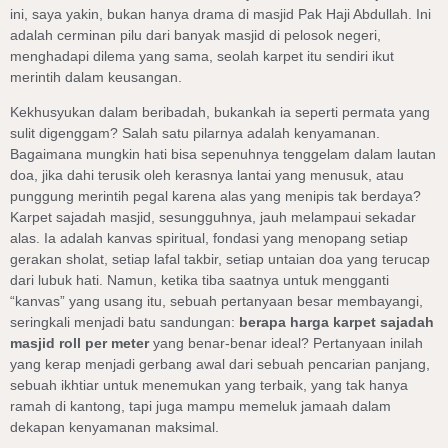
ini, saya yakin, bukan hanya drama di masjid Pak Haji Abdullah. Ini
adalah cerminan pilu dari banyak masjid di pelosok negeri,
menghadapi dilema yang sama, seolah karpet itu sendiri ikut
merintih dalam keusangan.
Kekhusyukan dalam beribadah, bukankah ia seperti permata yang
sulit digenggam? Salah satu pilarnya adalah kenyamanan.
Bagaimana mungkin hati bisa sepenuhnya tenggelam dalam lautan
doa, jika dahi terusik oleh kerasnya lantai yang menusuk, atau
punggung merintih pegal karena alas yang menipis tak berdaya?
Karpet sajadah masjid, sesungguhnya, jauh melampaui sekadar
alas. Ia adalah kanvas spiritual, fondasi yang menopang setiap
gerakan sholat, setiap lafal takbir, setiap untaian doa yang terucap
dari lubuk hati. Namun, ketika tiba saatnya untuk mengganti
“kanvas” yang usang itu, sebuah pertanyaan besar membayangi,
seringkali menjadi batu sandungan:
berapa harga karpet sajadah
masjid roll per meter
yang benar-benar ideal? Pertanyaan inilah
yang kerap menjadi gerbang awal dari sebuah pencarian panjang,
sebuah ikhtiar untuk menemukan yang terbaik, yang tak hanya
ramah di kantong, tapi juga mampu memeluk jamaah dalam
dekapan kenyamanan maksimal.