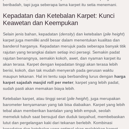
beribadah, tapi juga seberapa lama karpet itu setia menemani.
Kepadatan dan Ketebalan Karpet: Kunci
Keawetan dan Keempukan
Selain jenis bahan, kepadatan (
density
) dan ketebalan (
pile height
)
karpet juga memiliki andil besar dalam menentukan kualitas dan
banderol harganya. Kepadatan merujuk pada seberapa banyak titik
rajutan yang terangkai dalam setiap inci persegi. Semakin padat
rajutan benangnya, semakin kokoh, awet, dan nyaman karpet itu
akan terasa. Karpet dengan kepadatan tinggi akan terasa lebih
berisi, kokoh, dan tak mudah menyerah pada gerusan waktu
maupun tekanan. Hal ini tentu saja berbanding lurus dengan
harga
karpet sajadah masjid roll per meter
; karpet yang lebih padat,
sudah pasti akan memakan biaya lebih.
Ketebalan karpet, atau tinggi serat (
pile height
), juga merupakan
barometer kenyamanan yang tak bisa diabaikan. Karpet yang lebih
tebal akan memberikan bantalan yang lebih empuk, seolah
memeluk tubuh saat bersujud dan duduk tasyahud, membebaskan
lutut dan pergelangan kaki dari tekanan berlebih. Kombinasi
kepadatan dan ketebalan yang optimal akan melahirkan karpet