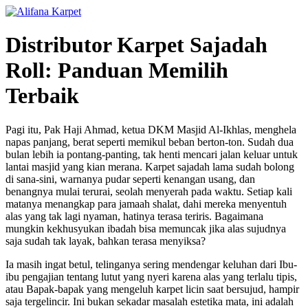
Skip
to
content
Distributor Karpet Sajadah
Roll: Panduan Memilih
Terbaik
Pagi itu, Pak Haji Ahmad, ketua DKM Masjid Al-Ikhlas, menghela
napas panjang, berat seperti memikul beban berton-ton. Sudah dua
bulan lebih ia pontang-panting, tak henti mencari jalan keluar untuk
lantai masjid yang kian merana. Karpet sajadah lama sudah bolong
di sana-sini, warnanya pudar seperti kenangan usang, dan
benangnya mulai terurai, seolah menyerah pada waktu. Setiap kali
matanya menangkap para jamaah shalat, dahi mereka menyentuh
alas yang tak lagi nyaman, hatinya terasa teriris. Bagaimana
mungkin kekhusyukan ibadah bisa memuncak jika alas sujudnya
saja sudah tak layak, bahkan terasa menyiksa?
Ia masih ingat betul, telinganya sering mendengar keluhan dari Ibu-
ibu pengajian tentang lutut yang nyeri karena alas yang terlalu tipis,
atau Bapak-bapak yang mengeluh karpet licin saat bersujud, hampir
saja tergelincir. Ini bukan sekadar masalah estetika mata, ini adalah