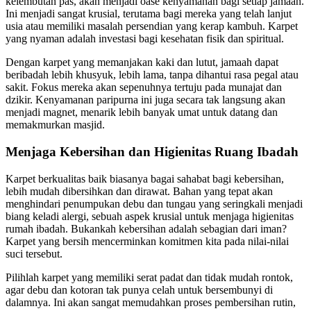
kelembutan pas, akan menjadi oase kenyamanan bagi setiap jamaah.
Ini menjadi sangat krusial, terutama bagi mereka yang telah lanjut
usia atau memiliki masalah persendian yang kerap kambuh. Karpet
yang nyaman adalah investasi bagi kesehatan fisik dan spiritual.
Dengan karpet yang memanjakan kaki dan lutut, jamaah dapat
beribadah lebih khusyuk, lebih lama, tanpa dihantui rasa pegal atau
sakit. Fokus mereka akan sepenuhnya tertuju pada munajat dan
dzikir. Kenyamanan paripurna ini juga secara tak langsung akan
menjadi magnet, menarik lebih banyak umat untuk datang dan
memakmurkan masjid.
Menjaga Kebersihan dan Higienitas Ruang Ibadah
Karpet berkualitas baik biasanya bagai sahabat bagi kebersihan,
lebih mudah dibersihkan dan dirawat. Bahan yang tepat akan
menghindari penumpukan debu dan tungau yang seringkali menjadi
biang keladi alergi, sebuah aspek krusial untuk menjaga higienitas
rumah ibadah. Bukankah kebersihan adalah sebagian dari iman?
Karpet yang bersih mencerminkan komitmen kita pada nilai-nilai
suci tersebut.
Pilihlah karpet yang memiliki serat padat dan tidak mudah rontok,
agar debu dan kotoran tak punya celah untuk bersembunyi di
dalamnya. Ini akan sangat memudahkan proses pembersihan rutin,