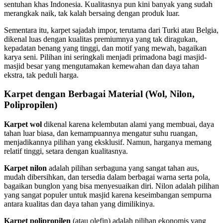
sentuhan khas Indonesia. Kualitasnya pun kini banyak yang sudah
merangkak naik, tak kalah bersaing dengan produk luar.
Sementara itu, karpet sajadah impor, terutama dari Turki atau Belgia,
dikenal luas dengan kualitas premiumnya yang tak diragukan,
kepadatan benang yang tinggi, dan motif yang mewah, bagaikan
karya seni. Pilihan ini seringkali menjadi primadona bagi masjid-
masjid besar yang mengutamakan kemewahan dan daya tahan
ekstra, tak peduli harga.
Karpet dengan Berbagai Material (Wol, Nilon,
Polipropilen)
Karpet wol
dikenal karena kelembutan alami yang membuai, daya
tahan luar biasa, dan kemampuannya mengatur suhu ruangan,
menjadikannya pilihan yang eksklusif. Namun, harganya memang
relatif tinggi, setara dengan kualitasnya.
Karpet nilon
adalah pilihan serbaguna yang sangat tahan aus,
mudah dibersihkan, dan tersedia dalam berbagai warna serta pola,
bagaikan bunglon yang bisa menyesuaikan diri. Nilon adalah pilihan
yang sangat populer untuk masjid karena keseimbangan sempurna
antara kualitas dan daya tahan yang dimilikinya.
Karpet polipropilen
(atau olefin) adalah pilihan ekonomis yang