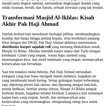
masjid pada tingkat optimal, memastikan lingkungan ibadah yang
selalu nyaman, bersih, dan harum, sebuah investasi yang tak ternilai.
Transformasi Masjid Al-Ikhlas: Kisah
Akhir Pak Haji Ahmad
Setelah berhari-hari menelusuri berbagai pilihan, membandingkan
kualitas dan harga hingga pening kepala, serta berdiskusi panjang
lebar dengan tim DKM, Pak Haji Ahmad akhirnya menemukan
distributor karpet sajadah roll
yang memang ditakdirkan untuk
Masjid Al-Ikhlas. Mereka memilih karpet impor dari Turki dengan
ketebalan 12mm yang empuk, warna hijau zamrud yang
menenangkan jiwa, dan motif minimalis yang elegan, memancarkan
kemewahan nan bersahaja.
Saat tim instalasi mulai bekerja, Pak Haji Ahmad merasakan
kelegaan yang luar biasa mengalir dalam dadanya, bagaikan air
yang membasahi tanah kering. Setiap gulungan karpet terbentang
rapi, dipotong presisi bak ukiran, dan dipasang dengan hati-hati,
penuh dedikasi. Setelah semua selesai, Masjid Al-Ikhlas tampak
berbeda drastis, bagaikan terlahir kembali. Lantainya kini terhampar
karpet baru yang empuk, bersih, dan memancarkan aura
kemewahan yang menenangkan, mengundang setiap jiwa untuk
bersujud.