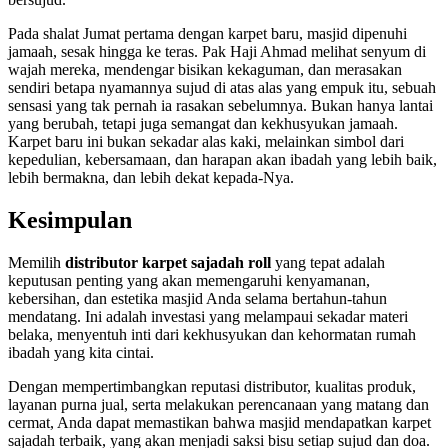
Pada shalat Jumat pertama dengan karpet baru, masjid dipenuhi
jamaah, sesak hingga ke teras. Pak Haji Ahmad melihat senyum di
wajah mereka, mendengar bisikan kekaguman, dan merasakan
sendiri betapa nyamannya sujud di atas alas yang empuk itu, sebuah
sensasi yang tak pernah ia rasakan sebelumnya. Bukan hanya lantai
yang berubah, tetapi juga semangat dan kekhusyukan jamaah.
Karpet baru ini bukan sekadar alas kaki, melainkan simbol dari
kepedulian, kebersamaan, dan harapan akan ibadah yang lebih baik,
lebih bermakna, dan lebih dekat kepada-Nya.
Kesimpulan
Memilih
distributor karpet sajadah roll
yang tepat adalah
keputusan penting yang akan memengaruhi kenyamanan,
kebersihan, dan estetika masjid Anda selama bertahun-tahun
mendatang. Ini adalah investasi yang melampaui sekadar materi
belaka, menyentuh inti dari kekhusyukan dan kehormatan rumah
ibadah yang kita cintai.
Dengan mempertimbangkan reputasi distributor, kualitas produk,
layanan purna jual, serta melakukan perencanaan yang matang dan
cermat, Anda dapat memastikan bahwa masjid mendapatkan karpet
sajadah terbaik, yang akan menjadi saksi bisu setiap sujud dan doa.