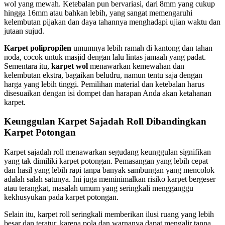
wol yang mewah. Ketebalan pun bervariasi, dari 8mm yang cukup
hingga 16mm atau bahkan lebih, yang sangat memengaruhi
kelembutan pijakan dan daya tahannya menghadapi ujian waktu dan
jutaan sujud.
Karpet polipropilen
umumnya lebih ramah di kantong dan tahan
noda, cocok untuk masjid dengan lalu lintas jamaah yang padat.
Sementara itu,
karpet wol
menawarkan kemewahan dan
kelembutan ekstra, bagaikan beludru, namun tentu saja dengan
harga yang lebih tinggi. Pemilihan material dan ketebalan harus
disesuaikan dengan isi dompet dan harapan Anda akan ketahanan
karpet.
Keunggulan Karpet Sajadah Roll Dibandingkan
Karpet Potongan
Karpet sajadah roll menawarkan segudang keunggulan signifikan
yang tak dimiliki karpet potongan. Pemasangan yang lebih cepat
dan hasil yang lebih rapi tanpa banyak sambungan yang mencolok
adalah salah satunya. Ini juga meminimalkan risiko karpet bergeser
atau terangkat, masalah umum yang seringkali mengganggu
kekhusyukan pada karpet potongan.
Selain itu, karpet roll seringkali memberikan ilusi ruang yang lebih
besar dan teratur, karena pola dan warnanya dapat mengalir tanpa