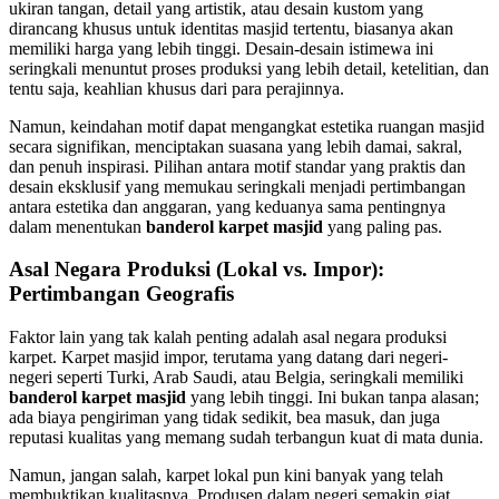
ukiran tangan, detail yang artistik, atau desain kustom yang
dirancang khusus untuk identitas masjid tertentu, biasanya akan
memiliki harga yang lebih tinggi. Desain-desain istimewa ini
seringkali menuntut proses produksi yang lebih detail, ketelitian, dan
tentu saja, keahlian khusus dari para perajinnya.
Namun, keindahan motif dapat mengangkat estetika ruangan masjid
secara signifikan, menciptakan suasana yang lebih damai, sakral,
dan penuh inspirasi. Pilihan antara motif standar yang praktis dan
desain eksklusif yang memukau seringkali menjadi pertimbangan
antara estetika dan anggaran, yang keduanya sama pentingnya
dalam menentukan
banderol karpet masjid
yang paling pas.
Asal Negara Produksi (Lokal vs. Impor):
Pertimbangan Geografis
Faktor lain yang tak kalah penting adalah asal negara produksi
karpet. Karpet masjid impor, terutama yang datang dari negeri-
negeri seperti Turki, Arab Saudi, atau Belgia, seringkali memiliki
banderol karpet masjid
yang lebih tinggi. Ini bukan tanpa alasan;
ada biaya pengiriman yang tidak sedikit, bea masuk, dan juga
reputasi kualitas yang memang sudah terbangun kuat di mata dunia.
Namun, jangan salah, karpet lokal pun kini banyak yang telah
membuktikan kualitasnya. Produsen dalam negeri semakin giat