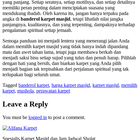
yang panjang. Setiap seratnya, setiap motifnya, dan setiap detailnya
memiliki peran penting dalam menciptakan suasana yang
mendukung ibadah. Oleh karena itu, jangan hanya terpaku pada
angka di
banderol karpet masjid
, tetapi lihatlah nilai jangka
panjangnya, kualitasnya, dan yang terpenting, dampaknya terhadap
pengalaman spiritual setiap jemaah.
Semoga panduan ini menjadi lentera yang menerangi jalan Anda
dalam memilih karpet masjid yang tidak hanya indah dipandang
mata dan awet tahan lama, tetapi juga membawa berkah dan
menjadi saksi bisu setiap sujud yang tulus dan penuh harap. Pilihlah
dengan hati yang bersih, dan biarkan karpet yang Anda pilih
menjadi bagian tak terpisahkan dari perjalanan spiritual yang tak
terlupakan bagi seluruh umat.
Tagged
banderol karpet
,
harga karpet masjid
,
karpet masjid
,
memilih
karpet
,
mushola
,
perawatan karpet
Leave a Reply
You must be
logged in
to post a comment.
Spesialis Karpet Masjid dan Jam Jadwal Sholat