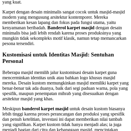
yang kuat.
Karpet dengan desain minimalis sangat cocok untuk masjid-masjid
modern yang mengusung arsitektur kontemporer. Mereka
memberikan kesan lapang dan fokus pada fungsi utama, yaitu
kenyamanan beribadah.
Banderol karpet masjid
dengan desain
minimalis bisa jadi lebih rendah karena proses produksinya yang
mungkin tidak sekompleks motif klasik, namun tetap memancarkan
pesona tersendiri.
Kustomisasi untuk Identitas Masjid: Sentuhan
Personal
Beberapa masjid memilih jalur kustomisasi desain karpet guna
mencerminkan identitas unik atau bahkan logo khusus masjid
mereka. Desain kustom memungkinkan masjid memiliki karpet yang
benar-benar tak ada duanya, baik dari segi paduan warna, pola yang
spesifik, maupun penempatan mihrab yang disesuaikan dengan
arsitektur masjid yang khas.
Meskipun
banderol karpet masjid
untuk desain kustom biasanya
lebih tinggi karena proses perancangan dan produksi yang spesifik
dan penuh ketelitian, investasi ini dapat memberikan nilai tambah
yang signifikan. Karpet kustom tidak hanya menjadi alas; ia juga
menjadi bagian dari citra dan kebanggaan masjid, menciptakan