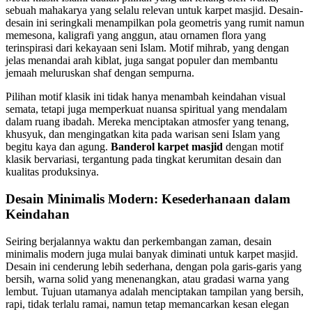
sebuah mahakarya yang selalu relevan untuk karpet masjid. Desain-
desain ini seringkali menampilkan pola geometris yang rumit namun
memesona, kaligrafi yang anggun, atau ornamen flora yang
terinspirasi dari kekayaan seni Islam. Motif mihrab, yang dengan
jelas menandai arah kiblat, juga sangat populer dan membantu
jemaah meluruskan shaf dengan sempurna.
Pilihan motif klasik ini tidak hanya menambah keindahan visual
semata, tetapi juga memperkuat nuansa spiritual yang mendalam
dalam ruang ibadah. Mereka menciptakan atmosfer yang tenang,
khusyuk, dan mengingatkan kita pada warisan seni Islam yang
begitu kaya dan agung.
Banderol karpet masjid
dengan motif
klasik bervariasi, tergantung pada tingkat kerumitan desain dan
kualitas produksinya.
Desain Minimalis Modern: Kesederhanaan dalam
Keindahan
Seiring berjalannya waktu dan perkembangan zaman, desain
minimalis modern juga mulai banyak diminati untuk karpet masjid.
Desain ini cenderung lebih sederhana, dengan pola garis-garis yang
bersih, warna solid yang menenangkan, atau gradasi warna yang
lembut. Tujuan utamanya adalah menciptakan tampilan yang bersih,
rapi, tidak terlalu ramai, namun tetap memancarkan kesan elegan