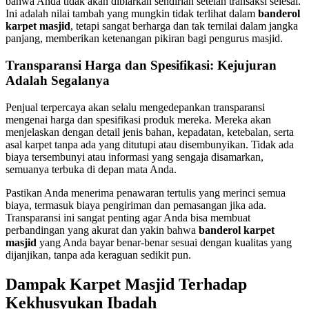
bahwa Anda tidak akan dibiarkan sendirian setelah transaksi selesai.
Ini adalah nilai tambah yang mungkin tidak terlihat dalam
banderol
karpet masjid
, tetapi sangat berharga dan tak ternilai dalam jangka
panjang, memberikan ketenangan pikiran bagi pengurus masjid.
Transparansi Harga dan Spesifikasi: Kejujuran
Adalah Segalanya
Penjual terpercaya akan selalu mengedepankan transparansi
mengenai harga dan spesifikasi produk mereka. Mereka akan
menjelaskan dengan detail jenis bahan, kepadatan, ketebalan, serta
asal karpet tanpa ada yang ditutupi atau disembunyikan. Tidak ada
biaya tersembunyi atau informasi yang sengaja disamarkan,
semuanya terbuka di depan mata Anda.
Pastikan Anda menerima penawaran tertulis yang merinci semua
biaya, termasuk biaya pengiriman dan pemasangan jika ada.
Transparansi ini sangat penting agar Anda bisa membuat
perbandingan yang akurat dan yakin bahwa
banderol karpet
masjid
yang Anda bayar benar-benar sesuai dengan kualitas yang
dijanjikan, tanpa ada keraguan sedikit pun.
Dampak Karpet Masjid Terhadap
Kekhusyukan Ibadah