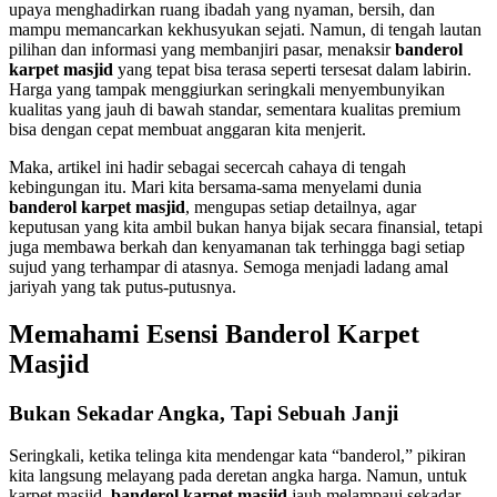
upaya menghadirkan ruang ibadah yang nyaman, bersih, dan
mampu memancarkan kekhusyukan sejati. Namun, di tengah lautan
pilihan dan informasi yang membanjiri pasar, menaksir
banderol
karpet masjid
yang tepat bisa terasa seperti tersesat dalam labirin.
Harga yang tampak menggiurkan seringkali menyembunyikan
kualitas yang jauh di bawah standar, sementara kualitas premium
bisa dengan cepat membuat anggaran kita menjerit.
Maka, artikel ini hadir sebagai secercah cahaya di tengah
kebingungan itu. Mari kita bersama-sama menyelami dunia
banderol karpet masjid
, mengupas setiap detailnya, agar
keputusan yang kita ambil bukan hanya bijak secara finansial, tetapi
juga membawa berkah dan kenyamanan tak terhingga bagi setiap
sujud yang terhampar di atasnya. Semoga menjadi ladang amal
jariyah yang tak putus-putusnya.
Memahami Esensi Banderol Karpet
Masjid
Bukan Sekadar Angka, Tapi Sebuah Janji
Seringkali, ketika telinga kita mendengar kata “banderol,” pikiran
kita langsung melayang pada deretan angka harga. Namun, untuk
karpet masjid,
banderol karpet masjid
jauh melampaui sekadar