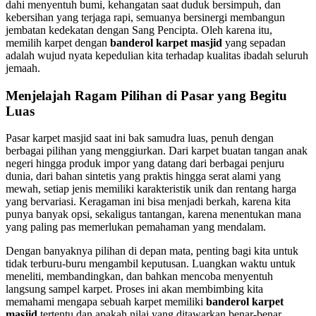
dahi menyentuh bumi, kehangatan saat duduk bersimpuh, dan
kebersihan yang terjaga rapi, semuanya bersinergi membangun
jembatan kedekatan dengan Sang Pencipta. Oleh karena itu,
memilih karpet dengan
banderol karpet masjid
yang sepadan
adalah wujud nyata kepedulian kita terhadap kualitas ibadah seluruh
jemaah.
Menjelajah Ragam Pilihan di Pasar yang Begitu
Luas
Pasar karpet masjid saat ini bak samudra luas, penuh dengan
berbagai pilihan yang menggiurkan. Dari karpet buatan tangan anak
negeri hingga produk impor yang datang dari berbagai penjuru
dunia, dari bahan sintetis yang praktis hingga serat alami yang
mewah, setiap jenis memiliki karakteristik unik dan rentang harga
yang bervariasi. Keragaman ini bisa menjadi berkah, karena kita
punya banyak opsi, sekaligus tantangan, karena menentukan mana
yang paling pas memerlukan pemahaman yang mendalam.
Dengan banyaknya pilihan di depan mata, penting bagi kita untuk
tidak terburu-buru mengambil keputusan. Luangkan waktu untuk
meneliti, membandingkan, dan bahkan mencoba menyentuh
langsung sampel karpet. Proses ini akan membimbing kita
memahami mengapa sebuah karpet memiliki
banderol karpet
masjid
tertentu dan apakah nilai yang ditawarkan benar-benar